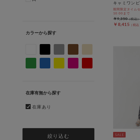
キャミワンピ
期間限定タイムセール
10:00まで
￥9,350
￥8,415
カラー
在庫有無
在庫あり
絞り込む