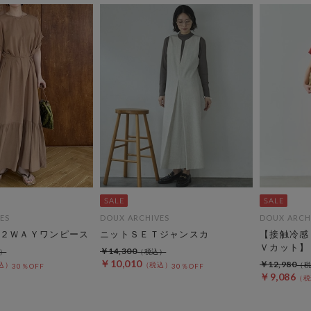
ES
DOUX ARCHIVES
DOUX ARCH
２ＷＡＹワンピース
ニットＳＥＴジャンスカ
【接触冷感
Ｖカット】
￥14,300
￥10,010
￥12,980
30％OFF
30％OFF
￥9,086