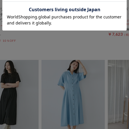
DOUX ARCHIVES
archives
リーデザインで差が
ウォッシャブルリネンライクバン
２ｗａｙパ
チェックシフォンド
ドカラーシャツワンピーズ
ザーキャミ
ワンピース
期間限定タイム
￥13,200
10%OFF! 8/1
10%OFF! 8/10
￥7,920
40％OFF
￥12,100
￥7,623
10％OFF