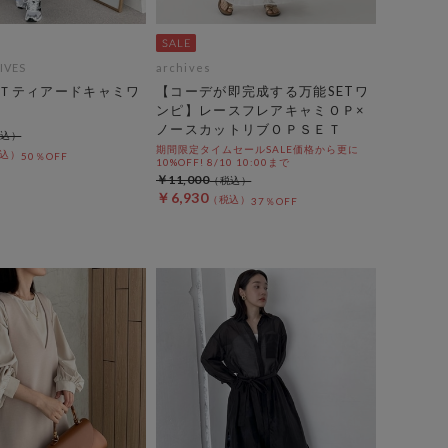
IVES
archives
Ｔティアードキャミワ
【コーデが即完成する万能SETワ
ンピ】レースフレアキャミＯＰ×
ノースカットリブＯＰＳＥＴ
期間限定タイムセールSALE価格から更に
50％OFF
10%OFF! 8/10 10:00まで
￥11,000
￥6,930
37％OFF