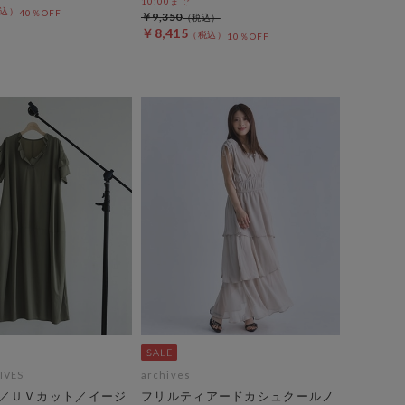
10:00まで
40％OFF
￥9,350
￥8,415
10％OFF
IVES
archives
／ＵＶカット／イージ
フリルティアードカシュクールノ