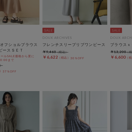
DOUX ARCHIVES
DOUX ARCH
オフショルブラウス
フレンチスリーブリブワンピース
ブラウスｘジ
ピースＳＥＴ
￥9,460
￥13,200
ールSALE価格から更に
￥6,622
￥6,600
30％OFF
 10:00まで
37％OFF