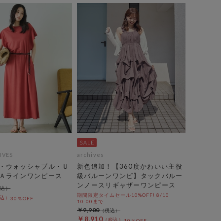
IVES
archives
・ウォッシャブル・Ｕ
新色追加！【360度かわいい主役
Ａラインワンピース
級バルーンワンピ】タックバルー
ンノースリギャザーワンピース
期間限定タイムセール10%OFF! 8/10
30％OFF
10:00まで
￥9,900
￥8,910
10％OFF