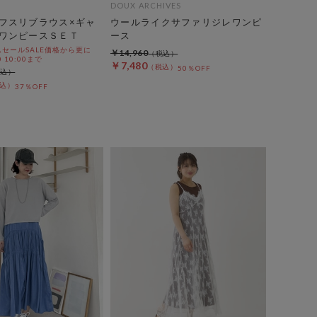
DOUX ARCHIVES
フスリブラウス×ギャ
ウールライクサファリジレワンピ
ワンピースＳＥＴ
ース
セールSALE価格から更に
￥14,960
0 10:00まで
￥7,480
50％OFF
37％OFF