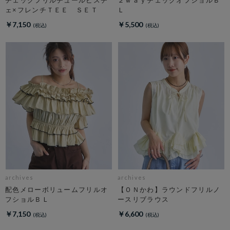
ェ×フレンチＴＥＥ ＳＥＴ
Ｌ
￥7,150
￥5,500
archives
archives
配色メローボリュームフリルオ
【ＯＮかわ】ラウンドフリルノ
フショルＢＬ
ースリブラウス
￥7,150
￥6,600