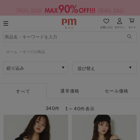
お気に入り
ログイン
カート
ホーム
>
すべての商品
絞り込み
並び替え
通常価格
セール価格
すべて
340
1～40
件
件表示