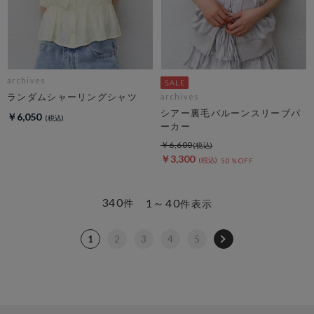
archives
ランダムシャーリングシャツ
archives
シアー裏毛バルーンスリーブパ
￥6,050
ーカー
￥6,600
￥3,300
50％OFF
340
1～40
件
件表示
1
2
3
4
5