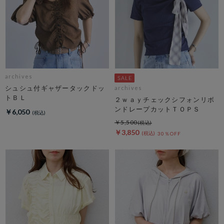
archives
シュシュ付ギャザータックドッ
archives
トＢＬ
２ｗａｙチェックシフォンリボ
ンドレープカットＴＯＰＳ
￥6,050
￥5,500
￥3,850
30％OFF