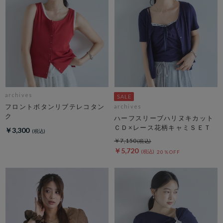
archives
フロントボタンリブテレコタン
archives
ク
ハーフスリーブハリヌキカット
ＣＤ×レース花柄キャミＳＥＴ
￥3,300
￥7,150
￥5,720
20％OFF