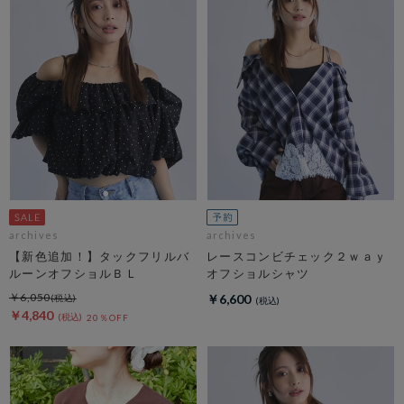
archives
archives
【新色追加！】タックフリルバ
レースコンビチェック２ｗａｙ
ルーンオフショルＢＬ
オフショルシャツ
￥6,050
￥6,600
￥4,840
20％OFF