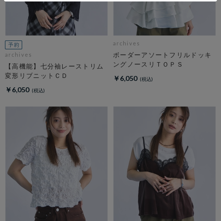
archives
ボーダーアソートフリルドッキ
archives
ングノースリＴＯＰＳ
【高機能】七分袖レーストリム
変形リブニットＣＤ
￥6,050
￥6,050