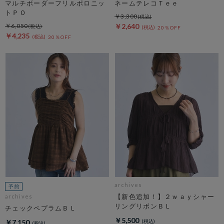
マルチボーダーフリルポロニッ
ネームテレコＴｅｅ
トＰＯ
￥3,300
￥6,050
￥2,640
20％OFF
￥4,235
30％OFF
archives
【新色追加！】２ｗａｙシャー
archives
リングリボンＢＬ
チェックペプラムＢＬ
￥5,500
￥7,150