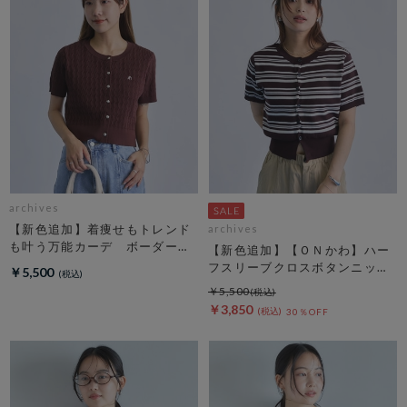
archives
【新色追加】着痩せもトレンド
archives
も叶う万能カーデ ボーダーア
【新色追加】【ＯＮかわ】ハー
ソートハーフスリーブケーブル
フスリーブクロスボタンニット
￥5,500
ニットカーディガン
カーディガン
￥5,500
￥3,850
30％OFF