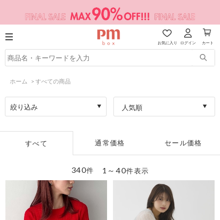
お気に入り
ログイン
カート
ホーム
>
すべての商品
絞り込み
人気順
通常価格
セール価格
すべて
340
1～40
件
件表示