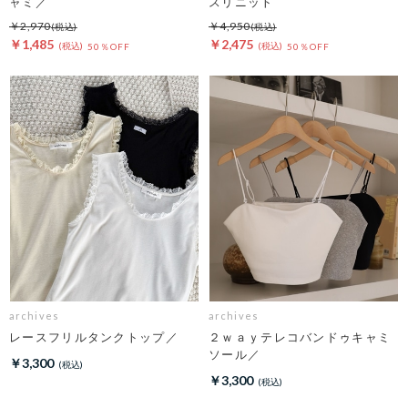
ャミ／
スリニット
￥2,970
￥4,950
￥1,485
￥2,475
50％OFF
50％OFF
archives
archives
レースフリルタンクトップ／
２ｗａｙテレコバンドゥキャミ
ソール／
￥3,300
￥3,300