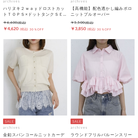
archives
archives
ハリヌキ２ｗａｙドロストカッ
【高機能】配色透かし編みポロ
トＴＯＰＳ×ドットタンクＳＥ
ニットプルオーバー
Ｔ
￥6,600
￥5,500
￥4,620
￥3,850
30％OFF
30％OFF
archives
archives
金釦スパンコールニットカーデ
ラウンドフリルバルーンスリー