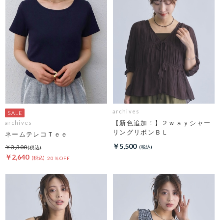
archives
【新色追加！】２ｗａｙシャー
archives
リングリボンＢＬ
ネームテレコＴｅｅ
￥5,500
￥3,300
￥2,640
20％OFF