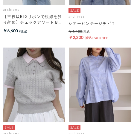
archives
【主役級BIGリボンで視線を独
archives
り占め】チェックアソートＢＩ
シアービンテージチビＴ
Ｇリボンキャミビスチェ
￥6,600
￥4,400
￥2,200
50％OFF
archives
archives