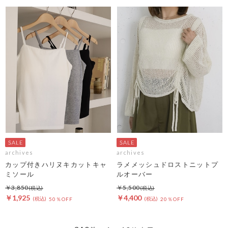
archives
archives
カップ付きハリヌキカットキャ
ラメメッシュドロストニットプ
ミソール
ルオーバー
￥3,850
￥5,500
￥1,925
￥4,400
50％OFF
20％OFF