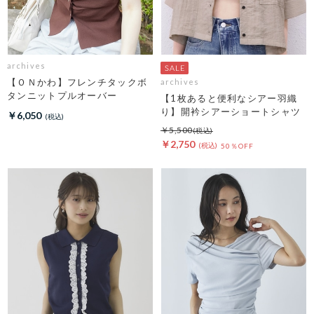
archives
【ＯＮかわ】フレンチタックボ
archives
タンニットプルオーバー
【1枚あると便利なシアー羽織
り】開衿シアーショートシャツ
￥6,050
￥5,500
￥2,750
50％OFF