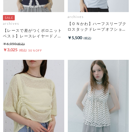
archives
【ＯＮかわ】ハーフスリーブク
archives
ロスタックドレープオフショル
【レースで差がつくポロニット
ＴＯＰＳ
ベスト】レースレイヤードノー
￥5,500
スリポロニットベスト
￥6,050
￥3,025
50％OFF