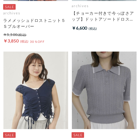
archives
【チョーカー付きで今っぽさア
archives
ップ】ドットアソートドロスト
ラメメッシュドロストニット５
キャミチュニック
Ｓプルオーバー
￥6,600
￥5,500
￥3,850
30％OFF