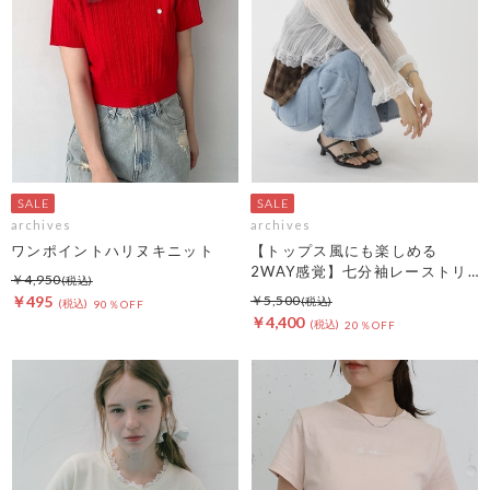
archives
archives
ワンポイントハリヌキニット
【トップス風にも楽しめる
2WAY感覚】七分袖レーストリ
￥4,950
ム透かしニットカーディガン
￥495
￥5,500
90％OFF
￥4,400
20％OFF