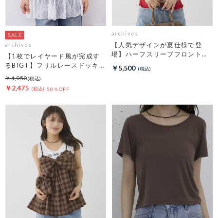
archives
【人気デザインが夏仕様で登
archives
場】ハーフスリーブフロントタ
【1枚でレイヤード風が完成す
ックカットＴＯＰＳ
るBIGT】フリルレースドッキン
￥5,500
グＢＩＧＴＥＥ
￥4,950
￥2,475
50％OFF