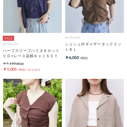
archives
シュシュ付ギャザータックドッ
archives
トＢＬ
ハーフスリーブハリヌキカット
ＣＤ×レース花柄キャミＳＥＴ
￥6,050
￥7,150
￥5,005
30％OFF