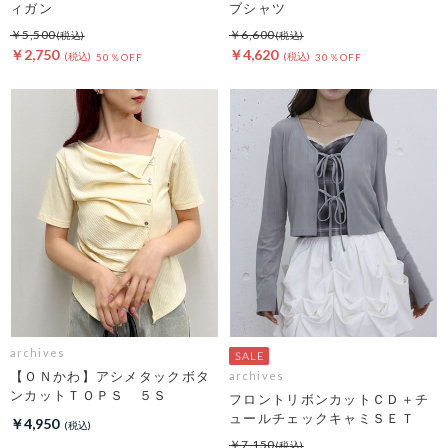
ィガン
ブシャツ
￥5,500
￥6,600
￥2,750
￥4,620
50％OFF
30％OFF
archives
【ＯＮかわ】アシメタックボタ
archives
ンカットＴＯＰＳ ５Ｓ
フロントリボンカットＣＤ＋チ
ュールチェックキャミＳＥＴ
￥4,950
￥7,150