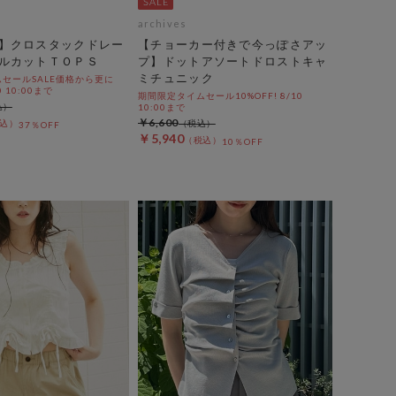
archives
】クロスタックドレー
【チョーカー付きで今っぽさアッ
ルカットＴＯＰＳ
プ】ドットアソートドロストキャ
ミチュニック
セールSALE価格から更に
0 10:00まで
期間限定タイムセール10%OFF! 8/10
10:00まで
￥6,600
37％OFF
￥5,940
10％OFF