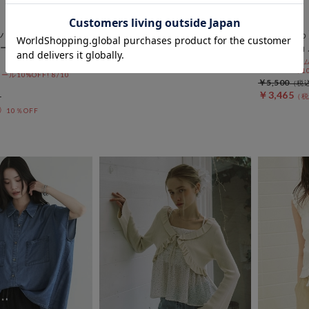
ソフトデニム２ＷＡＹシャツ／
archives
￥11,990
ハーフスリーブクロ
【ＯＮかわ
ープオフショルＴＯ
プオフショ
期間限定タイム
10%OFF! 8/1
10%OFF! 8/10
￥5,500
￥3,465
10％OFF