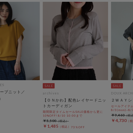
ES
ーブニット／
archives
DOUX ARCH
【ＯＮかわ】配色レイヤードニッ
２ＷＡＹシ
トカーディガン
セールアイテムA
8/3(mon)~8/7
期間限定タイムセールSALE価格から更に
￥9,460
10%OFF! 8/10 10:00まで
￥4,730
￥5,500
￥1,485
73％OFF