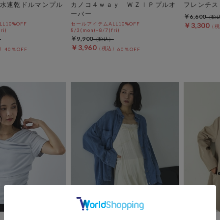
水速乾ドルマンプル
カノコ４ｗａｙ ＷＺＩＰプルオ
フレンチス
ーバー
￥6,600
L10%OFF
セールアイテムALL10%OFF
￥3,300
ri)
8/3(mon)~8/7(fri)
￥9,900
￥3,960
40％OFF
60％OFF
DOUX ARCHIVES