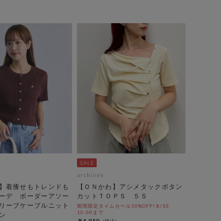
archives
】着痩せもトレンドも
【ＯＮかわ】アシメタックボタン
ーデ ボーダーアソー
カットＴＯＰＳ ５Ｓ
リーブケーブルニット
期間限定タイムセール10%OFF! 8/10
10:00まで
ン
￥4,950