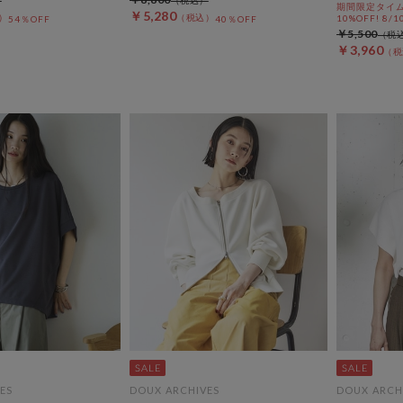
期間限定タイム
￥5,280
10%OFF! 8/1
54％OFF
40％OFF
￥5,500
￥3,960
ES
DOUX ARCHIVES
DOUX ARCH