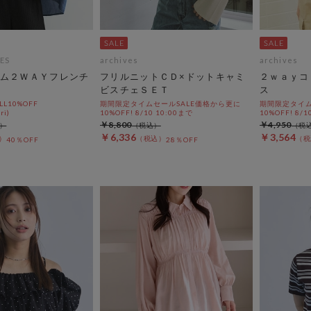
ES
archives
archives
ム２ＷＡＹフレンチ
フリルニットＣＤ×ドットキャミ
２ｗａｙコ
ビスチェＳＥＴ
ス
L10%OFF
期間限定タイムセールSALE価格から更に
期間限定タイム
ri)
10%OFF! 8/10 10:00まで
10%OFF! 8/1
￥8,800
￥4,950
￥6,336
￥3,564
40％OFF
28％OFF