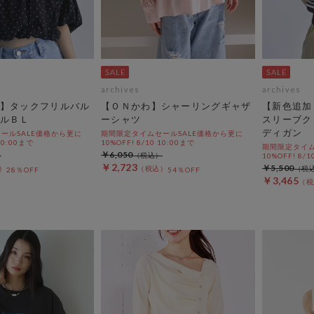
archives
archives
】タックフリルバル
【ＯＮかわ】シャーリングギャザ
【新色追加
ルＢＬ
ーシャツ
スリーブク
ディガン
ールSALE価格から更に
期間限定タイムセールSALE価格から更に
 10:00まで
10%OFF! 8/10 10:00まで
期間限定タイム
￥6,050
10%OFF! 8/1
￥2,723
￥5,500
28％OFF
54％OFF
￥3,465