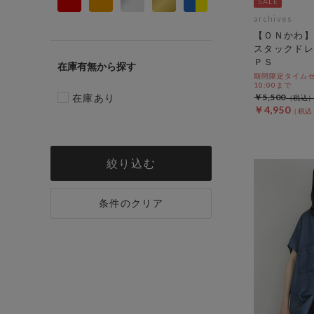
archives
【ＯＮかわ】
スタックドレ
ＰＳ
在庫有無
期間限定タイムセール
10:00まで
在庫あり
￥5,500
￥4,950
絞り込む
条件のクリア