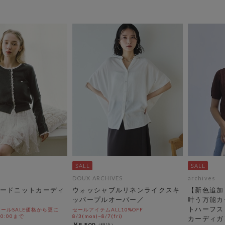
DOUX ARCHIVES
archives
ードニットカーディ
ウォッシャブルリネンライクスキ
【新色追加
ッパープルオーバー／
叶う万能カ
トハーフス
ールSALE価格から更に
セールアイテムALL10%OFF
 10:00まで
8/3(mon)~8/7(fri)
カーディガ
￥8,800