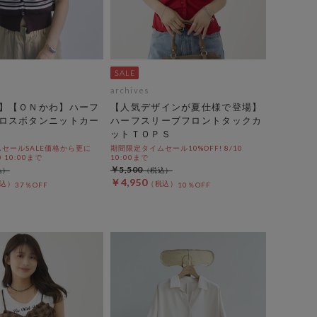
archives
】【ＯＮかわ】ハーフ
【人気デザインが夏仕様で登場】
ロスボタンニットカー
ハーフスリーブフロントタックカ
ットＴＯＰＳ
セールSALE価格から更に
期間限定タイムセール10%OFF! 8/10
0 10:00まで
10:00まで
￥5,500
￥4,950
37％OFF
10％OFF