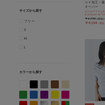
ＵＶ加工・吸
オーバー
サイズ
セールアイテムAL
8/3(mon)~8/7(f
￥6,930
フリー
￥4,158
S
M
L
カラー