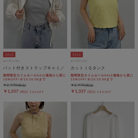
archives
archives
パット付きストラップキャミ／
カットＪＱタンク
期間限定タイムセールSALE価格から更に
期間限定タイムセールSALE価格から更に
10%OFF! 8/10 10:00まで
10%OFF! 8/10 10:00まで
￥2,970
￥2,970
￥1,337
￥1,337
54％OFF
54％OFF