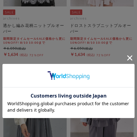
archives
archives
透かし編み花柄ニットプルオー
ドロストスラブニットプルオー
バー
バー
期間限定タイムセールSALE価格から更に
期間限定タイムセールSALE価格から更に
10%OFF! 8/10 10:00まで
10%OFF! 8/10 10:00まで
￥6,050
￥6,050
￥1,634
￥1,634
72％OFF
72％OFF