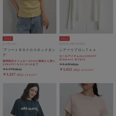
archives
DOUX ARCHIVES
’アソートＢＤクロスネックタン
シアーリブロンＴｅｅ
ク’
セールアイテムALL10%OFF
8/3(mon)~8/7(fri)
期間限定タイムセールSALE価格から更に
￥3,630
10%OFF! 8/10 10:00まで
￥2,970
￥1,452
60％OFF
￥1,337
54％OFF