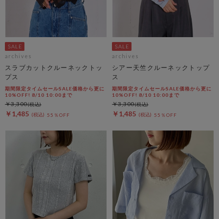
archives
archives
スラブカットクルーネックトッ
シアー天竺クルーネックトップ
プス
ス
期間限定タイムセールSALE価格から更に
期間限定タイムセールSALE価格から更に
10%OFF! 8/10 10:00まで
10%OFF! 8/10 10:00まで
￥3,300
￥3,300
￥1,485
￥1,485
55％OFF
55％OFF