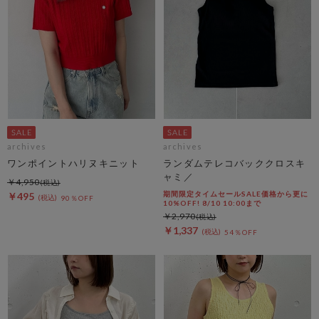
archives
archives
ワンポイントハリヌキニット
ランダムテレコバッククロスキ
ャミ／
￥4,950
期間限定タイムセールSALE価格から更に
￥495
90％OFF
10%OFF! 8/10 10:00まで
￥2,970
￥1,337
54％OFF