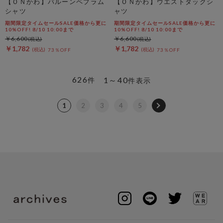
【ＯＮかわ】バルーンペプラム
【ＯＮかわ】ウエストタックシ
シャツ
ャツ
期間限定タイムセールSALE価格から更に
期間限定タイムセールSALE価格から更に
10%OFF! 8/10 10:00まで
10%OFF! 8/10 10:00まで
￥6,600
￥6,600
￥1,782
￥1,782
73％OFF
73％OFF
626
1～40
件
件表示
1
2
3
4
5