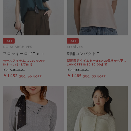
DOUX ARCHIVES
archives
フロッキーロゴＴｅｅ
刺繍コンパクトＴ
セールアイテムALL10%OFF
期間限定タイムセールSALE価格から更に
8/3(mon)~8/7(fri)
10%OFF! 8/10 10:00まで
￥3,630
￥3,300
￥1,452
￥1,485
60％OFF
55％OFF