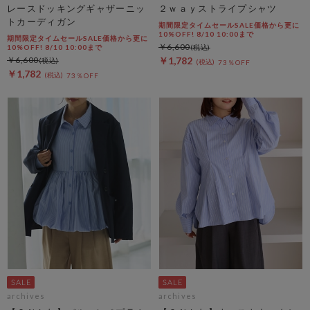
レースドッキングギャザーニッ
２ｗａｙストライプシャツ
トカーディガン
期間限定タイムセールSALE価格から更に
10%OFF! 8/10 10:00まで
期間限定タイムセールSALE価格から更に
￥6,600
10%OFF! 8/10 10:00まで
￥6,600
￥1,782
73％OFF
￥1,782
73％OFF
archives
archives