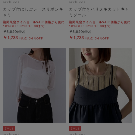
archives
archives
カップ付はしごレースリボンキ
カップ付きハリヌキカットキャ
ャミ
ミソール
期間限定タイムセールSALE価格から更に
期間限定タイムセールSALE価格から更に
10%OFF! 8/10 10:00まで
10%OFF! 8/10 10:00まで
￥3,850
￥3,850
￥1,733
￥1,733
54％OFF
54％OFF
archives
archives