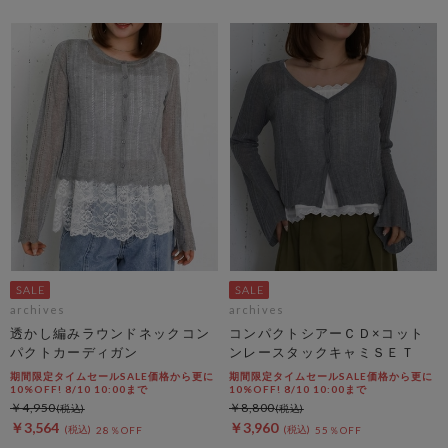
archives
archives
透かし編みラウンドネックコン
コンパクトシアーＣＤ×コット
パクトカーディガン
ンレースタックキャミＳＥＴ
期間限定タイムセールSALE価格から更に
期間限定タイムセールSALE価格から更に
10%OFF! 8/10 10:00まで
10%OFF! 8/10 10:00まで
￥4,950
￥8,800
￥3,564
￥3,960
28％OFF
55％OFF