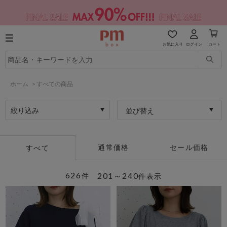
お気に入り
ログイン
カート
ホーム
>
すべての商品
絞り込み
並び替え
通常価格
セール価格
すべて
626
201～240
件
件表示