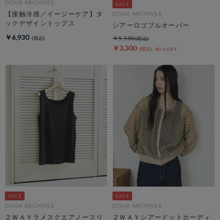
DOUX ARCHIVES
【接触冷感／イージーケア】タ
DOUX ARCHIVES
ックデザイントップス
シアーロゴプルオーバー
￥6,930
￥5,500
￥3,300
40％OFF
DOUX ARCHIVES
DOUX ARCHIVES
２ＷＡＹラメスクエアノースリ
２ＷＡＹシアードットカーディ