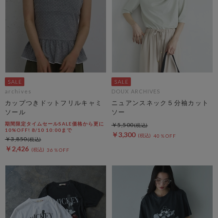
archives
DOUX ARCHIVES
カップつきドットフリルキャミ
ニュアンスネック５分袖カット
ソール
ソー
期間限定タイムセールSALE価格から更に
￥5,500
10%OFF! 8/10 10:00まで
￥3,300
40％OFF
￥3,850
￥2,426
36％OFF