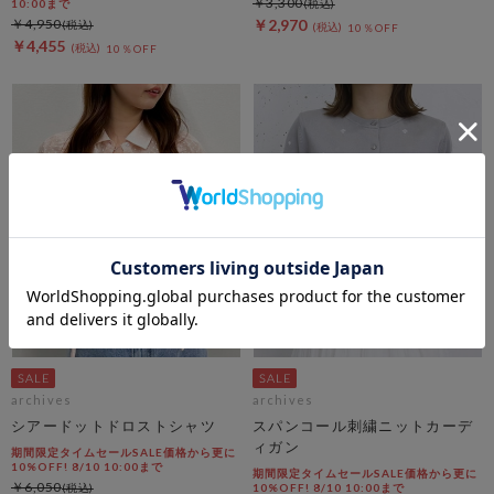
￥3,300
10:00まで
￥4,950
￥2,970
10％OFF
￥4,455
10％OFF
archives
archives
シアードットドロストシャツ
スパンコール刺繍ニットカーデ
ィガン
期間限定タイムセールSALE価格から更に
10%OFF! 8/10 10:00まで
期間限定タイムセールSALE価格から更に
￥6,050
10%OFF! 8/10 10:00まで