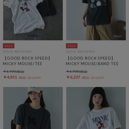
DOUX ARCHIVES
DOUX ARCHIVES
【GOOD ROCK SPEED】
【GOOD ROCK SPEED】
MICKY MOUSE/TEE
MICKY MOUSE/BAND TEE
￥6,930
￥6,930
￥4,851
￥6,237
30％OFF
10％OFF