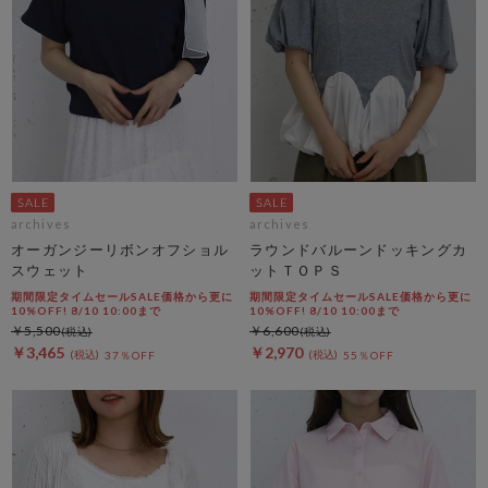
archives
archives
オーガンジーリボンオフショル
ラウンドバルーンドッキングカ
スウェット
ットＴＯＰＳ
期間限定タイムセールSALE価格から更に
期間限定タイムセールSALE価格から更に
10%OFF! 8/10 10:00まで
10%OFF! 8/10 10:00まで
￥5,500
￥6,600
￥3,465
￥2,970
37％OFF
55％OFF