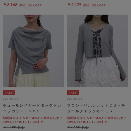
￥3,168
￥2,475
28％OFF
55％OFF
archives
archives
チュールレイヤードタックドレ
フロントリボンカットＣＤ＋チ
ープカットＴＯＰＳ
ュールチェックキャミＳＥＴ
期間限定タイムセールSALE価格から更に
期間限定タイムセールSALE価格から更に
10%OFF! 8/10 10:00まで
10%OFF! 8/10 10:00まで
￥5,500
￥7,150