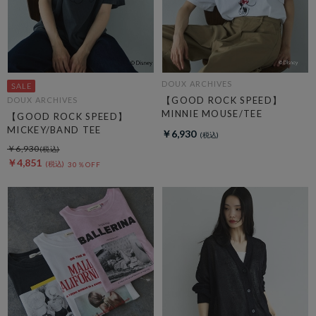
DOUX ARCHIVES
【GOOD ROCK SPEED】
DOUX ARCHIVES
MINNIE MOUSE/TEE
【GOOD ROCK SPEED】
MICKEY/BAND TEE
￥6,930
￥6,930
￥4,851
30％OFF