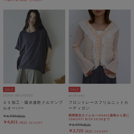
DOUX ARCHIVES
archives
ＵＶ加工・吸水速乾ドルマンプ
フロントレースフリルニットカ
ルオーバー
ーディガン
期間限定タイムセールSALE価格から更に
￥6,930
10%OFF! 8/10 10:00まで
￥4,851
30％OFF
￥6,050
￥2,723
54％OFF