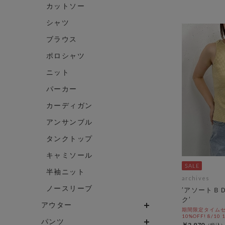
カットソー
シャツ
ブラウス
ポロシャツ
ニット
パーカー
カーディガン
アンサンブル
タンクトップ
キャミソール
半袖ニット
archives
ノースリーブ
’アソートＢ
ク’
アウター
期間限定タイムセ
10%OFF! 8/10
パンツ
￥2,970