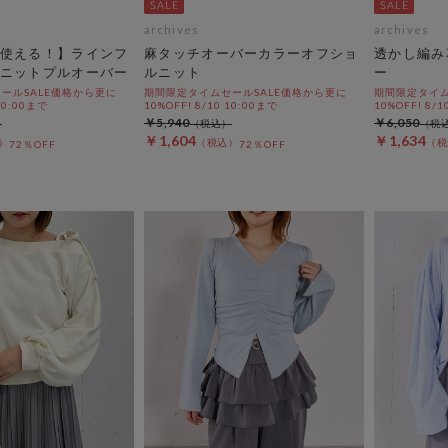
archives
archives
使える！】ラインフ
麻タッチオーバーカラーオフショ
透かし編み
ニットプルオーバー
ルニット
ー
ールSALE価格から更に
期間限定タイムセールSALE価格から更に
期間限定タイム
 10:00まで
10%OFF! 8/10 10:00まで
10%OFF! 8/1
￥5,940
￥6,050
￥1,604
￥1,634
72％OFF
72％OFF