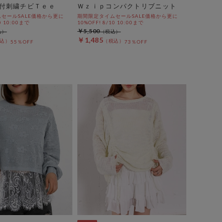
付刺繍チビＴｅｅ
Ｗｚｉｐコンパクトリブニット
セールSALE価格から更に
期間限定タイムセールSALE価格から更に
0 10:00まで
10%OFF! 8/10 10:00まで
￥5,500
￥1,485
55％OFF
73％OFF