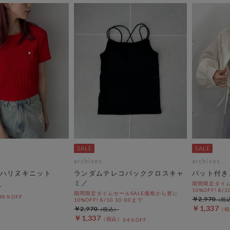
archives
archives
ハリヌキニット
ランダムテレコバッククロスキャ
パット付き
ミ／
期間限定タイム
10%OFF! 8/1
期間限定タイムセールSALE価格から更に
90％OFF
￥2,970
10%OFF! 8/10 10:00まで
￥1,337
￥2,970
￥1,337
54％OFF