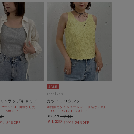
archives
ストラップキャミ／
カットＪＱタンク
セールSALE価格から更に
期間限定タイムセールSALE価格から更に
0 10:00まで
10%OFF! 8/10 10:00まで
￥2,970
￥1,337
54％OFF
54％OFF