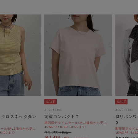
archives
archives
Ｄクロスネックタン
刺繍コンパクトＴ
肩リボンワ
Ｓ
期間限定タイムセールSALE価格から更に
10%OFF! 8/10 10:00まで
ールSALE価格から更に
期間限定タイム
￥3,300
 10:00まで
10%OFF! 8/1
￥1,485
￥5,500