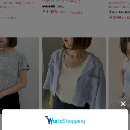
10%OFF! 8/10 10:00まで
ールSALE価格から更に
期間限定タイム
￥5,500
 10:00まで
10%OFF! 8/1
￥1,485
￥3,300
73％OFF
￥1,485
73％OFF
archives
archives