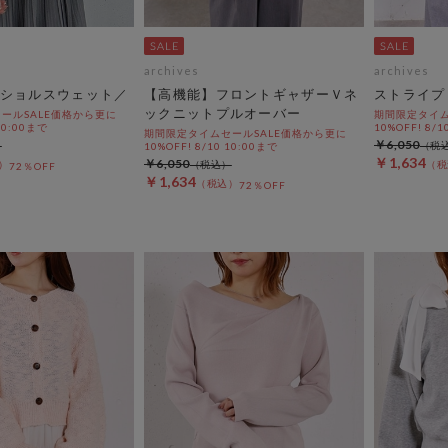
archives
archives
ショルスウェット／
【高機能】フロントギャザーＶネ
ストライプ
ックニットプルオーバー
ールSALE価格から更に
期間限定タイム
 10:00まで
10%OFF! 8/1
期間限定タイムセールSALE価格から更に
￥6,050
10%OFF! 8/10 10:00まで
￥1,634
￥6,050
72％OFF
￥1,634
72％OFF