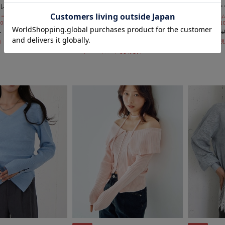
レコＴｅｅ
カップ付レーストリミングタンク
チョーカー
トップ
ールSALE価格から更に
期間限定タイム
 10:00まで
10%OFF! 8/1
期間限定タイムセールSALE価格から更に
￥3,300
10%OFF! 8/10 10:00まで
￥1,485
￥3,300
55％OFF
￥1,485
55％OFF