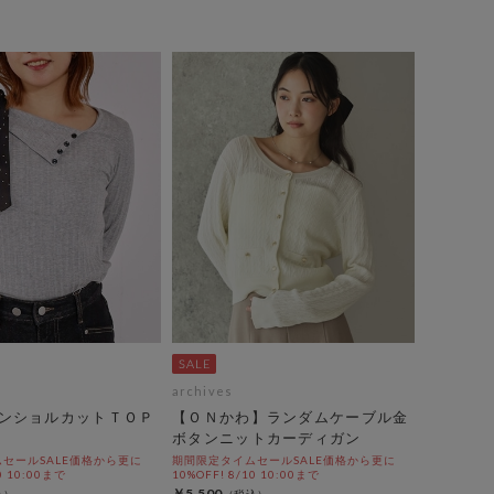
archives
ンショルカットＴＯＰ
【ＯＮかわ】ランダムケーブル金
ボタンニットカーディガン
セールSALE価格から更に
期間限定タイムセールSALE価格から更に
0 10:00まで
10%OFF! 8/10 10:00まで
￥5,500