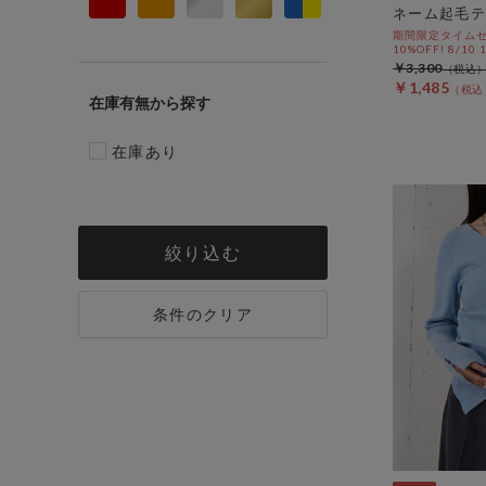
ネーム起毛テ
期間限定タイムセ
10%OFF! 8/10
￥3,300
￥1,485
在庫有無
在庫あり
絞り込む
条件のクリア