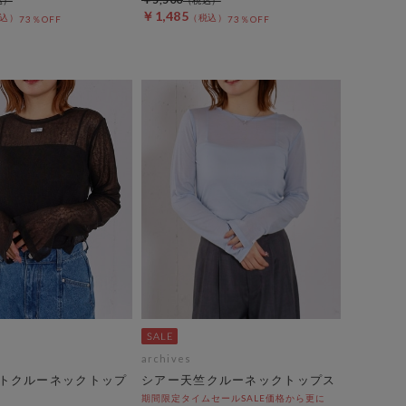
￥1,485
73％OFF
73％OFF
archives
トクルーネックトップ
シアー天竺クルーネックトップス
期間限定タイムセールSALE価格から更に