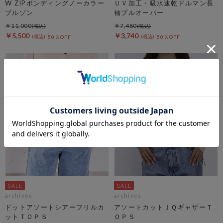
W ZIPボンディングノーカラー
ＵＶ加工・吸水速乾ドルマン長
ブルゾン
袖プルオーバー
￥11,000
￥7,480
￥5,500
￥3,740
50％OFF
50％OFF
archives
archives
ドットアソートシアーフリルカ
アソートカットＪＱギャザーＴ
ットＴＯＰＳ
ＯＰＳ