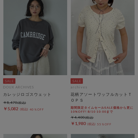
DOUX ARCHIVES
archives
カレッジロゴスウェット
花柄アソートワッフルカットＴ
ＯＰＳ
￥8,470
期間限定タイムセールSALE価格から更に
￥5,082
40％OFF
10%OFF! 8/10 10:00まで
￥4,400
￥1,980
55％OFF