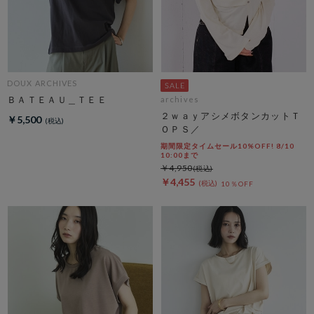
DOUX ARCHIVES
ＢＡＴＥＡＵ＿ＴＥＥ
archives
２ｗａｙアシメボタンカットＴ
￥5,500
ＯＰＳ／
期間限定タイムセール10%OFF! 8/10
10:00まで
￥4,950
￥4,455
10％OFF