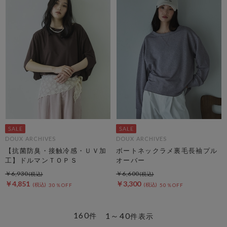
DOUX ARCHIVES
DOUX ARCHIVES
【抗菌防臭・接触冷感・ＵＶ加
ボートネックラメ裏毛長袖プル
工】ドルマンＴＯＰＳ
オーバー
￥6,930
￥6,600
￥4,851
￥3,300
30％OFF
50％OFF
160
1～40
件
件表示