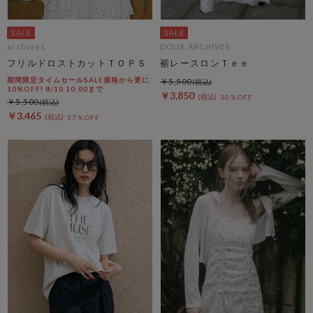
archives
DOUX ARCHIVES
フリルドロストカットＴＯＰＳ
裾レースロンＴｅｅ
期間限定タイムセールSALE価格から更に
￥5,500
10%OFF! 8/10 10:00まで
￥3,850
30％OFF
￥5,500
￥3,465
37％OFF