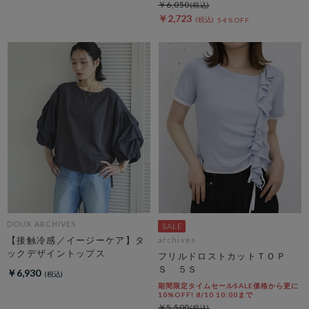
￥6,050
￥2,723
54％OFF
DOUX ARCHIVES
【接触冷感／イージーケア】タ
archives
ックデザイントップス
フリルドロストカットＴＯＰ
Ｓ ５Ｓ
￥6,930
期間限定タイムセールSALE価格から更に
10%OFF! 8/10 10:00まで
￥5,500