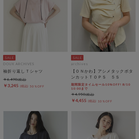
DOUX ARCHIVES
archives
袖折り返しＴシャツ
【ＯＮかわ】アシメタックボタ
ンカットＴＯＰＳ ５Ｓ
￥6,490
期間限定タイムセール10%OFF! 8/10
￥3,245
50％OFF
10:00まで
￥4,950
￥4,455
10％OFF