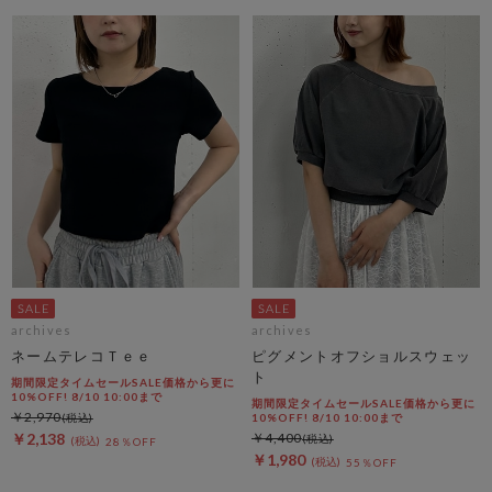
archives
archives
ネームテレコＴｅｅ
ピグメントオフショルスウェッ
ト
期間限定タイムセールSALE価格から更に
10%OFF! 8/10 10:00まで
期間限定タイムセールSALE価格から更に
￥2,970
10%OFF! 8/10 10:00まで
￥2,138
￥4,400
28％OFF
￥1,980
55％OFF