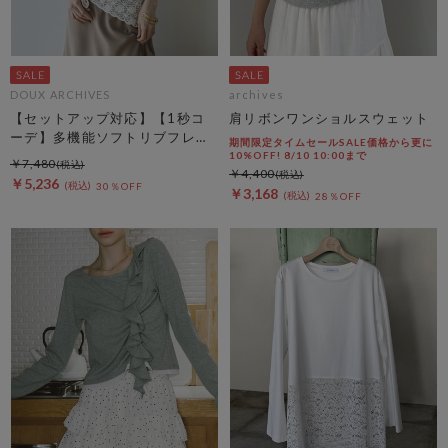
DOUX ARCHIVES
archives
【セットアップ対応】【1秒コ
肩リボンワンショルスウェット
ーデ】多機能ソフトリブフレン
期間限定タイムセールSALE価格から更に
チスリーブトップス
10%OFF! 8/10 10:00まで
￥7,480
￥4,400
￥5,236
30％OFF
￥3,168
28％OFF