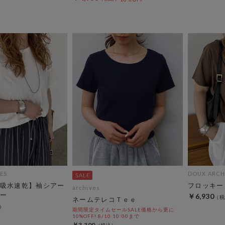
ES
DOUX ARCH
吸水速乾】袖シアー
フロッキー
archives
ー
￥6,930
ネームテレコＴｅｅ
期間限定タイムセールSALE価格から更に
10%OFF! 8/10 10:00まで
￥3,300