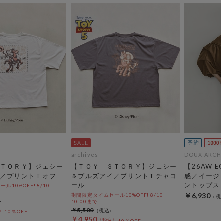
archives
DOUX ARCH
ＴＯＲＹ】ジェシー
【ＴＯＹ ＳＴＯＲＹ】ジェシー
【26AW 
／プリントＴオフ
＆ブルズアイ／プリントＴチャコ
感／イージ
ール
ントップス
10%OFF! 8/10
￥6,930
期間限定タイムセール10%OFF! 8/10
10:00まで
￥5,500
10％OFF
￥4,950
10％OFF