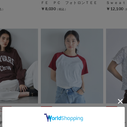
ＦＥ ＰＣ フォトロンＴＥＥ
Ｓｗｅａｔ
￥8,030
￥12,100
ES
archives
archives
約/EC限定【GOOD
ラグランバイカラーチビＴＥＥ
シャーリン