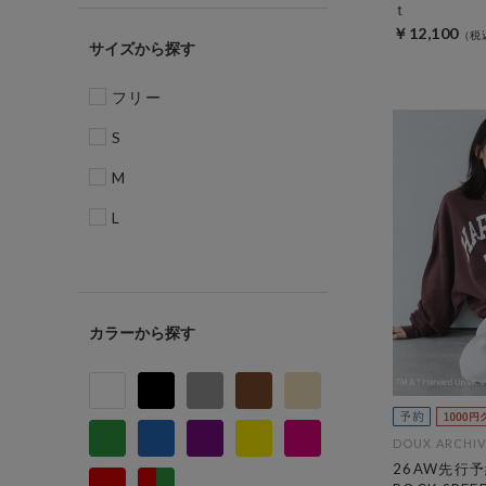
ｔ
￥12,100
サイズ
フリー
S
M
L
カラー
DOUX ARCHIV
26AW先行予