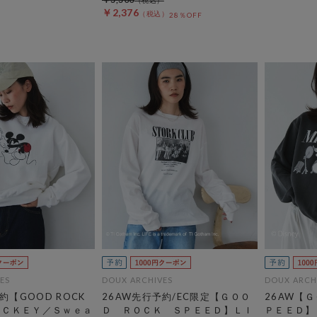
￥2,376
28％OFF
ES
DOUX ARCHIVES
DOUX ARCH
約【GOOD ROCK
26AW先行予約/EC限定【ＧＯＯ
26AW【
ＭＩＣＫＥＹ／Ｓｗｅａ
Ｄ ＲＯＣＫ ＳＰＥＥＤ】ＬＩ
ＰＥＥＤ