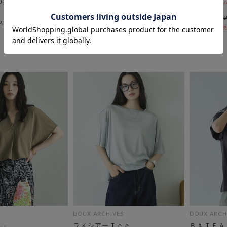
EED】ＨＡＲＶＡＲＤ
期間限定タイムセールSALE価格から更に
期間限定タイムセ
10%OFF! 8/10 10:00まで
10:00まで
￥3,850
￥5,500
￥1,733
￥4,950
54％OFF
DOUX ARCHIVES
DOUX ARCH
ラメシアーＴｅｅ
ＢＡＴＥＡ