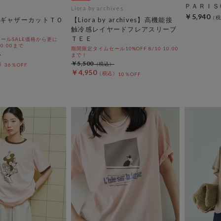
ＰＡＲＩＳ
Liora by archives
￥5,940
ギャザーカットＴＯ
【Liora by archives】高機能接
触冷感レイヤードフレアスリーブ
ＴＥＥ
ールSALE価格から更に
 10:00まで
期間限定タイムセール10%OFF 8/10 10:00
まで！
￥5,500
36％OFF
￥4,950
10％OFF