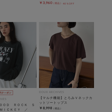
￥3,960
40％OFF
DOUX ARCHIVES
【マルチ機能】とろみＶネックカ
IVES
ットソートップス
ＧＯＯＤ ＲＯＣＫ Ｓ
￥8,998
】ＭＩＣＫＥＹ ／