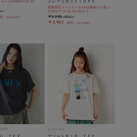
ドレープカットＴＯＰＳ
ール10%OFF! 8/10
期間限定タイムセールSALE価格から更に
10%OFF! 8/10 10:00まで
￥5,500
10％OFF
￥3,465
37％OFF
IVES
archives
Ｕ＿ＴＥＥ
アソートＢＩＧ ＴＥＥ