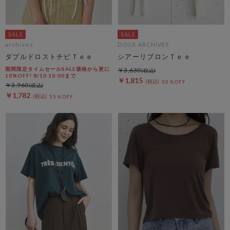
archives
DOUX ARCHIVES
ダブルドロストチビＴｅｅ
シアーリブロンＴｅｅ
期間限定タイムセールSALE価格から更に
￥3,630
10%OFF! 8/10 10:00まで
￥1,815
50％OFF
￥3,960
￥1,782
55％OFF