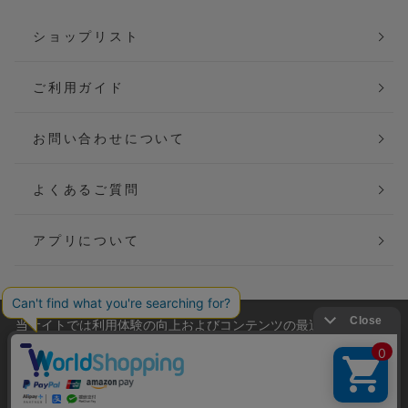
ショップリスト
ご利用ガイド
お問い合わせについて
よくあるご質問
アプリについて
当サイトでは利用体験の向上およびコンテンツの最適な提供、ト
会社概要
特定商取引法に基づく表記
ラフィックの分析を目的としてCookieを使用しています。
サイトの閲覧を継続された場合、Cookieの利用に同意したことも
ご利用規約
個人情報保護方針
のといたします。
詳細については
プライバシーポリシー
をご確認ください。