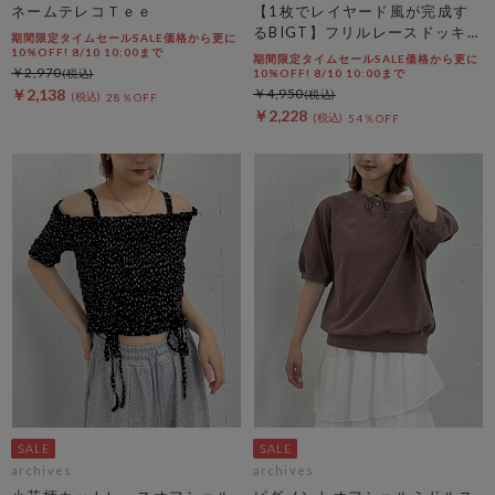
ネームテレコＴｅｅ
【1枚でレイヤード風が完成す
るBIGT】フリルレースドッキン
期間限定タイムセールSALE価格から更に
グＢＩＧＴＥＥ
10%OFF! 8/10 10:00まで
期間限定タイムセールSALE価格から更に
￥2,970
10%OFF! 8/10 10:00まで
￥2,138
￥4,950
28％OFF
￥2,228
54％OFF
archives
archives