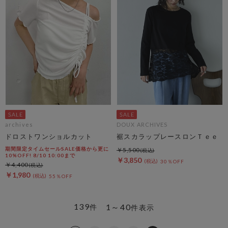
archives
DOUX ARCHIVES
ドロストワンショルカット
裾スカラップレースロンＴｅｅ
期間限定タイムセールSALE価格から更に
￥5,500
10%OFF! 8/10 10:00まで
￥3,850
30％OFF
￥4,400
￥1,980
55％OFF
139
1～40
件
件表示