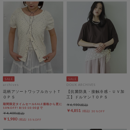
archives
DOUX ARCHIVES
花柄アソートワッフルカットＴ
【抗菌防臭・接触冷感・ＵＶ加
ＯＰＳ
工】ドルマンＴＯＰＳ
期間限定タイムセールSALE価格から更に
￥6,930
10%OFF! 8/10 10:00まで
￥4,851
30％OFF
￥4,400
￥1,980
55％OFF