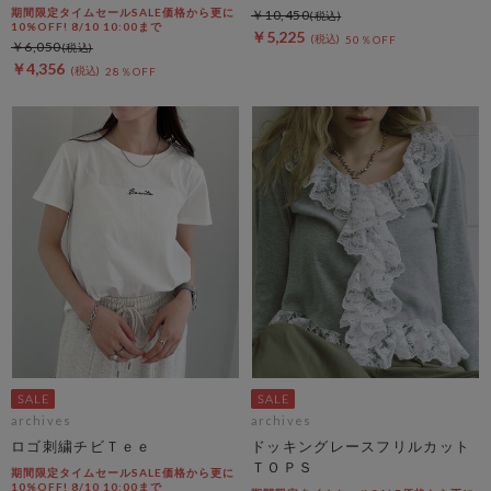
期間限定タイムセールSALE価格から更に
￥10,450
10%OFF! 8/10 10:00まで
￥5,225
50％OFF
￥6,050
￥4,356
28％OFF
archives
archives
ロゴ刺繍チビＴｅｅ
ドッキングレースフリルカット
ＴＯＰＳ
期間限定タイムセールSALE価格から更に
10%OFF! 8/10 10:00まで