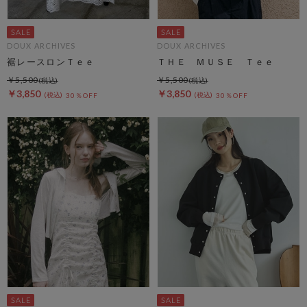
DOUX ARCHIVES
DOUX ARCHIVES
裾レースロンＴｅｅ
ＴＨＥ ＭＵＳＥ Ｔｅｅ
￥5,500
￥5,500
￥3,850
￥3,850
30％OFF
30％OFF