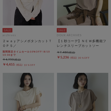
archives
DOUX ARCHIVES
２ｗａｙアシメボタンカットＴ
【１秒コーデ】ＮＥＷ多機能フ
ＯＰＳ／
レンチスリーブカットソー
期間限定タイムセール10%OFF! 8/10
￥7,480
10:00まで
￥5,236
30％OFF
￥4,950
￥4,455
10％OFF