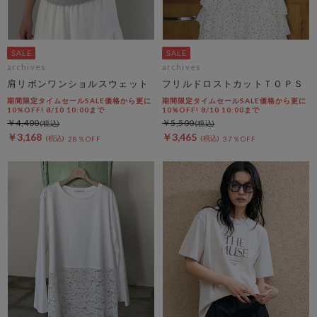
archives
archives
肩リボンワンショルスウェット
フリルドロストカットＴＯＰＳ
期間限定タイムセールSALE価格から更に
期間限定タイムセールSALE価格から更に
10%OFF! 8/10 10:00まで
10%OFF! 8/10 10:00まで
￥4,400
￥5,500
￥3,168
￥3,465
28％OFF
37％OFF