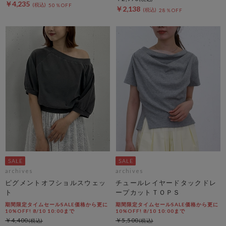
￥4,235
50％OFF
￥2,138
28％OFF
archives
archives
ピグメントオフショルスウェッ
チュールレイヤードタックドレ
ト
ープカットＴＯＰＳ
期間限定タイムセールSALE価格から更に
期間限定タイムセールSALE価格から更に
10%OFF! 8/10 10:00まで
10%OFF! 8/10 10:00まで
￥4,400
￥5,500