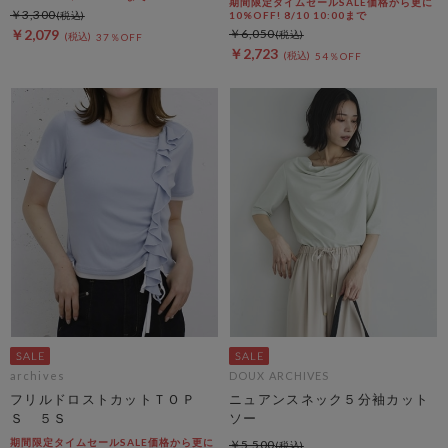
期間限定タイムセールSALE価格から更に
￥3,300
10%OFF! 8/10 10:00まで
￥2,079
￥6,050
37％OFF
￥2,723
54％OFF
archives
DOUX ARCHIVES
フリルドロストカットＴＯＰ
ニュアンスネック５分袖カット
Ｓ ５Ｓ
ソー
期間限定タイムセールSALE価格から更に
￥5,500