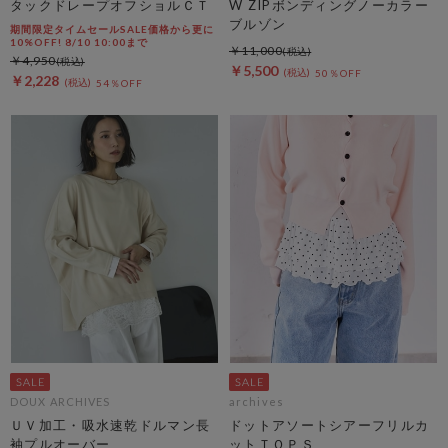
タックドレープオフショルＣＴ
W ZIPボンディングノーカラー
ブルゾン
期間限定タイムセールSALE価格から更に
10%OFF! 8/10 10:00まで
￥11,000
￥4,950
￥5,500
50％OFF
￥2,228
54％OFF
DOUX ARCHIVES
archives
ＵＶ加工・吸水速乾ドルマン長
ドットアソートシアーフリルカ
袖プルオーバー
ットＴＯＰＳ