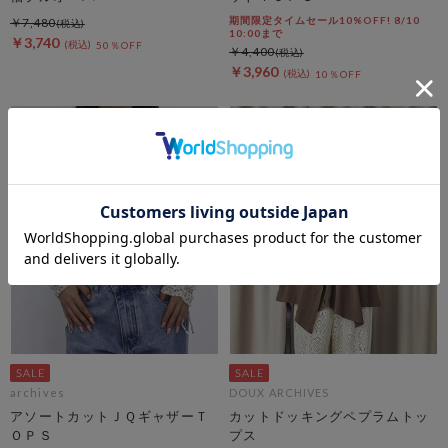
期間限定タイムセール10%OFF! 8/10
￥7,480
10:00まで
￥3,740
50％OFF
￥4,400
￥3,960
10％OFF
archives
DOUX ARCHIVES
アソートカットＪＱギャザーＴ
カットドッキングペプラムトッ
ＯＰＳ
プス