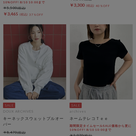
10%OFF! 8/10 10:00まで
￥3,300
40％OFF
￥5,500
￥3,465
37％OFF
DOUX ARCHIVES
archives
キーネックスウェットプルオー
ネームテレコＴｅｅ
バー
期間限定タイムセールSALE価格から更に
10%OFF! 8/10 10:00まで
￥8,470
￥2,970