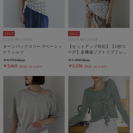
DOUX ARCHIVES
DOUX ARCHIVES
ターンバックスリーブベーシッ
【セットアップ対応】【1秒コ
クＴシャツ
ーデ】多機能ソフトリブフレン
チスリーブトップス
￥4,950
￥7,480
￥3,465
￥5,236
30％OFF
30％OFF