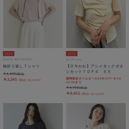
DOUX ARCHIVES
archives
袖折り返しＴシャツ
【ＯＮかわ】アシメタックボタ
ンカットＴＯＰＳ ５Ｓ
￥6,490
期間限定タイムセール10%OFF! 8/10
￥3,245
50％OFF
10:00まで
￥4,950
￥4,455
10％OFF