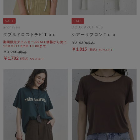
archives
DOUX ARCHIVES
ダブルドロストチビＴｅｅ
シアーリブロンＴｅｅ
期間限定タイムセールSALE価格から更に
￥3,630
10%OFF! 8/10 10:00まで
￥1,815
50％OFF
￥3,960
￥1,782
55％OFF