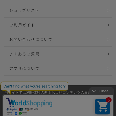
ショップリスト
ご利用ガイド
お問い合わせについて
よくあるご質問
アプリについて
当サイトでは利用体験の向上およびコンテンツの最適な提供、ト
会社概要
特定商取引法に基づく表記
ラフィックの分析を目的としてCookieを使用しています。
サイトの閲覧を継続された場合、Cookieの利用に同意したことも
ご利用規約
個人情報保護方針
のといたします。
詳細については
プライバシーポリシー
をご確認ください。