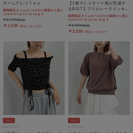
ネームテレコＴｅｅ
【1枚でレイヤード風が完成す
るBIGT】フリルレースドッキン
期間限定タイムセールSALE価格から更に
グＢＩＧＴＥＥ
10%OFF! 8/10 10:00まで
期間限定タイムセールSALE価格から更に
￥2,970
10%OFF! 8/10 10:00まで
￥2,138
￥4,950
28％OFF
￥2,228
54％OFF
archives
archives