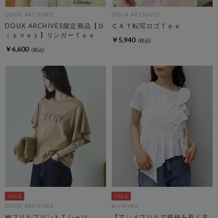
DOUX ARCHIVES
DOUX ARCHIVES
DOUX ARCHIVES限定商品【Ｄ
ＣＡＴ転写ロゴＴｅｅ
ｉｓｎｅｙ】リンガーＴｅｅ
￥5,940
￥6,600
DOUX ARCHIVES
archives
袖フリルプリントＴシャツ
【アシメフリルで視線を惹く主