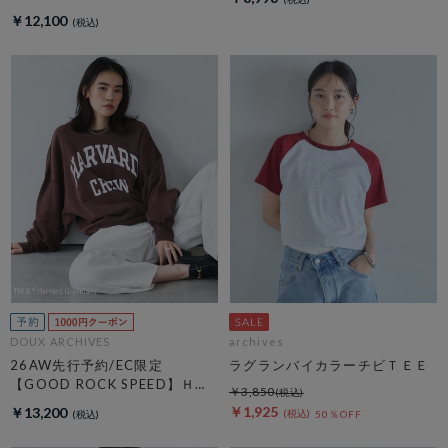
／ Ｓｗｅａｔ
￥12,100
DOUX ARCHIVES
archives
26AW先行予約/EC限定
ラグランバイカラーチビＴＥＥ
【GOOD ROCK SPEED】ＨＡ
￥3,850
ＲＶＡＲＤ Ｓｗｅａｔ
￥1,925
￥13,200
50％OFF