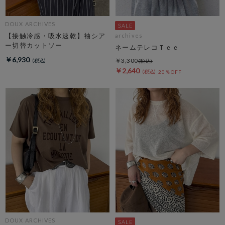
DOUX ARCHIVES
【接触冷感・吸水速乾】袖シア
archives
ー切替カットソー
ネームテレコＴｅｅ
￥6,930
￥3,300
￥2,640
20％OFF
DOUX ARCHIVES