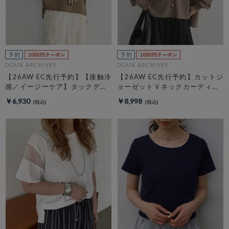
DOUX ARCHIVES
DOUX ARCHIVES
【26AW EC先行予約】【接触冷
【26AW EC先行予約】カットジ
感／イージーケア】タックデザ
ョーゼットＶネックカーディガ
イントップス／
ン
￥6,930
￥8,998