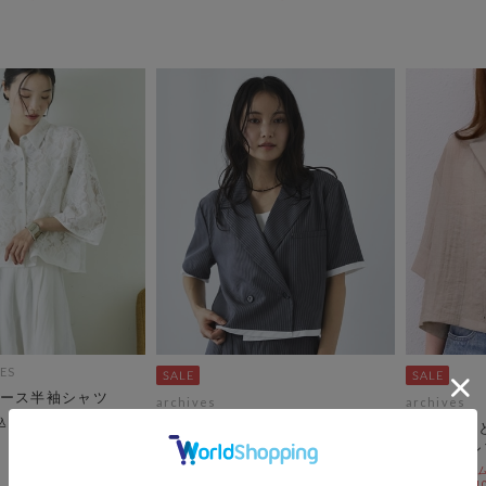
ES
ース半袖シャツ
archives
archives
【ＳＥＴＵＰ対応】レイヤードダ
【1枚ある
ブルシャツＪＫ
り】開衿シ
期間限定タイムセールSALE価格から更に
期間限定タイム
10%OFF! 8/10 10:00まで
10%OFF! 8/1