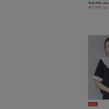
￥11,990
￥7,194