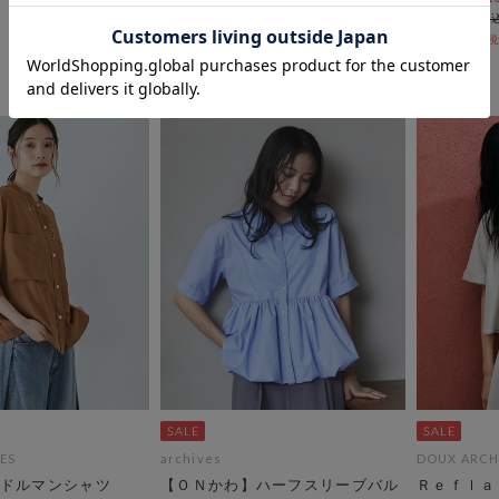
￥6,600
￥5,500
￥4,752
￥2,475
28％OFF
ES
archives
DOUX ARCH
ドルマンシャツ
【ＯＮかわ】ハーフスリーブバル
Ｒｅｆｌａ