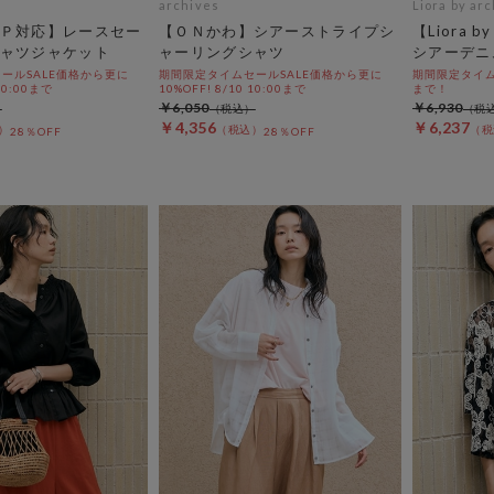
archives
Liora by ar
Ｐ対応】レースセー
【ＯＮかわ】シアーストライプシ
【Liora b
ャツジャケット
ャーリングシャツ
シアーデニ
ールSALE価格から更に
期間限定タイムセールSALE価格から更に
期間限定タイムセー
 10:00まで
10%OFF! 8/10 10:00まで
まで！
￥6,050
￥6,930
￥4,356
￥6,237
28％OFF
28％OFF