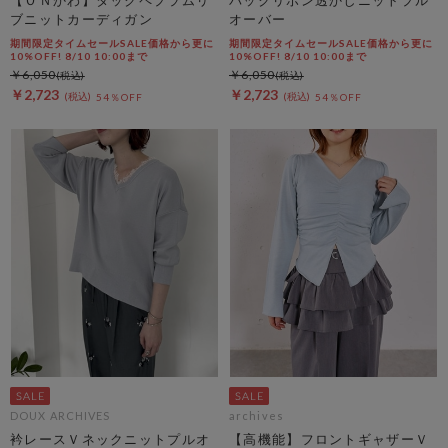
【ＯＮかわ】タックペプラムリ
バックリボン透かしニットプル
ブニットカーディガン
オーバー
期間限定タイムセールSALE価格から更に
期間限定タイムセールSALE価格から更に
10%OFF! 8/10 10:00まで
10%OFF! 8/10 10:00まで
￥6,050
￥6,050
￥2,723
￥2,723
54％OFF
54％OFF
DOUX ARCHIVES
archives
衿レースＶネックニットプルオ
【高機能】フロントギャザーＶ