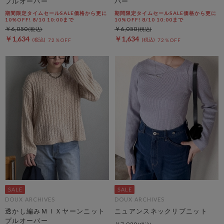
プルオーバー
バー
期間限定タイムセールSALE価格から更に
期間限定タイムセールSALE価格から更に
10%OFF! 8/10 10:00まで
10%OFF! 8/10 10:00まで
￥6,050
￥6,050
￥1,634
￥1,634
72％OFF
72％OFF
DOUX ARCHIVES
DOUX ARCHIVES
透かし編みＭＩＸヤーンニット
ニュアンスネックリブニット
プルオーバー