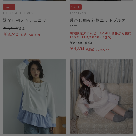
DOUX ARCHIVES
archives
透かし柄メッシュニット
透かし編み花柄ニットプルオー
バー
￥7,480
期間限定タイムセールSALE価格から更に
￥3,740
50％OFF
10%OFF! 8/10 10:00まで
￥6,050
￥1,634
72％OFF