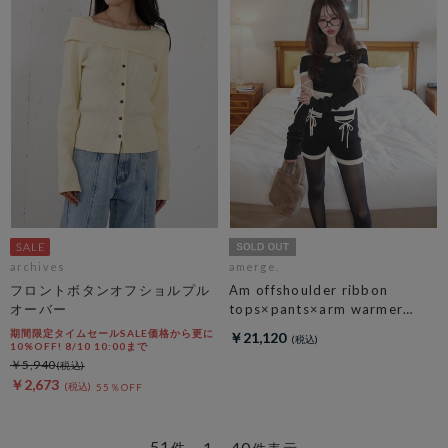
archives
amerge.
フロントボタンオフショルプル
Am offshoulder ribbon
オーバー
tops×pants×arm warmer
3piece set
期間限定タイムセールSALE価格から更に
￥21,120
10%OFF! 8/10 10:00まで
￥5,940
￥2,673
55％OFF
51
1～40
件