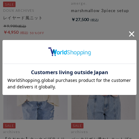
amerge.
marshmallow 3piece setup
DOUX ARCHIVES
レイヤード風ニット
￥27,500
￥9,900
￥4,950
50％OFF
archives
archives