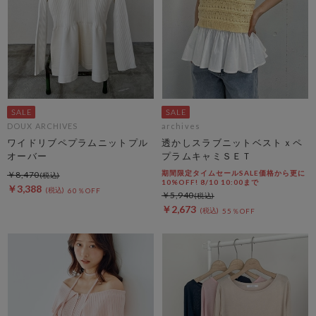
DOUX ARCHIVES
archives
ワイドリブペプラムニットプル
透かしスラブニットベストｘペ
オーバー
プラムキャミＳＥＴ
期間限定タイムセールSALE価格から更に
￥8,470
10%OFF! 8/10 10:00まで
￥3,388
60％OFF
￥5,940
￥2,673
55％OFF