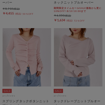
ーバー
ネックニットプルオーバー
期間限定タイムセールSALE価格から更に
￥8,910
10%OFF! 8/10 10:00まで
￥4,455
50％OFF
￥6,050
￥1,634
72％OFF
archives
archives
スプリングタックボタンニット
タックドレープニットプルオー