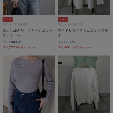
DOUX ARCHIVES
DOUX ARCHIVES
透かし編みＭＩＸヤーンニット
ワイドリブペプラムニットプル
プルオーバー
オーバー
￥7,480
￥8,470
￥2,992
￥3,388
60％OFF
60％OFF