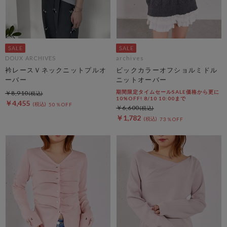
DOUX ARCHIVES
archives
衿レースＶネックニットプルオ
ビックカラーオフショルミドル
ーバー
ニットオーバー
期間限定タイムセールSALE価格から更に
￥8,910
10%OFF! 8/10 10:00まで
￥4,455
50％OFF
￥6,600
￥1,782
73％OFF