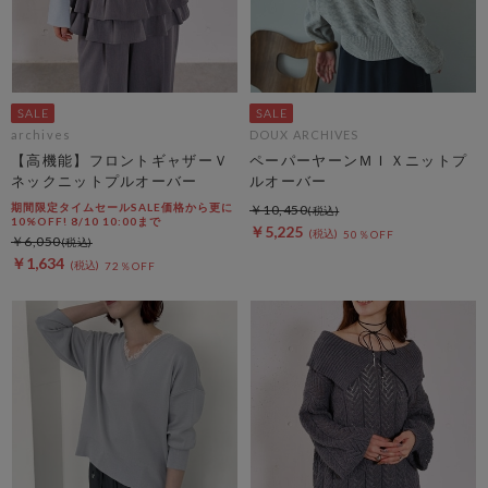
archives
DOUX ARCHIVES
【高機能】フロントギャザーＶ
ペーパーヤーンＭＩＸニットプ
ネックニットプルオーバー
ルオーバー
期間限定タイムセールSALE価格から更に
￥10,450
10%OFF! 8/10 10:00まで
￥5,225
50％OFF
￥6,050
￥1,634
72％OFF