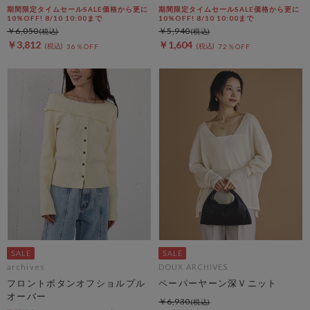
バー
期間限定タイムセールSALE価格から更に
期間限定タイムセールSALE価格から更に
10%OFF! 8/10 10:00まで
10%OFF! 8/10 10:00まで
￥6,050
￥5,940
￥3,812
￥1,604
36％OFF
72％OFF
archives
DOUX ARCHIVES
フロントボタンオフショルプル
ペーパーヤーン深Ｖニット
オーバー
￥6,930