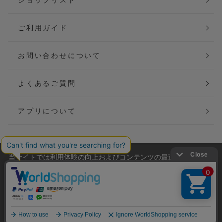
ご利用ガイド
お問い合わせについて
よくあるご質問
アプリについて
当サイトでは利用体験の向上およびコンテンツの最適な提供、ト
会社概要
特定商取引法に基づく表記
ラフィックの分析を目的としてCookieを使用しています。
サイトの閲覧を継続された場合、Cookieの利用に同意したことも
ご利用規約
個人情報保護方針
のといたします。
詳細については
プライバシーポリシー
をご確認ください。
Copyright(C) P&M co.,ltd All Rights Reserved.
承諾する