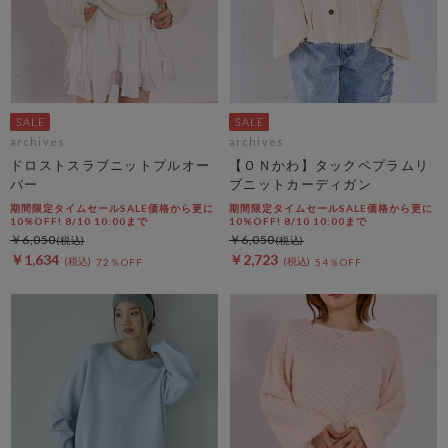
archives
archives
ドロストスラブニットプルオー
【ＯＮかわ】タックペプラムリ
バー
ブニットカーディガン
期間限定タイムセールSALE価格から更に
期間限定タイムセールSALE価格から更に
10%OFF! 8/10 10:00まで
10%OFF! 8/10 10:00まで
￥6,050
￥6,050
￥1,634
￥2,723
72％OFF
54％OFF