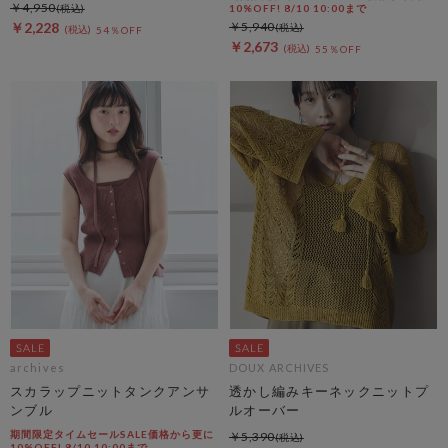
￥4,950
10%OFF! 8/10 10:00まで
￥2,228
￥5,940
54％OFF
￥2,673
55％OFF
archives
DOUX ARCHIVES
スカラップニットタンクアンサ
透かし編みキーネックニットプ
ンブル
ルオーバー
期間限定タイムセールSALE価格から更に
￥5,390
10%OFF! 8/10 10:00まで