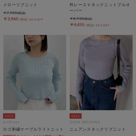
メローリブニット
衿レースＶネックニットプルオ
ーバー
￥7,920
￥3,960
￥8,910
50％OFF
￥4,455
50％OFF
archives
DOUX ARCHIVES
ロゴ刺繍ケーブルライトニット
ニュアンスネックリブニット