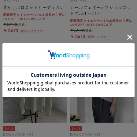
archives
archives
透かしポロニットカーディガン
カールフェザーオフショルニッ
トプルオーバー
期間限定タイムセールSALE価格から更に
10%OFF! 8/10 10:00まで
期間限定タイムセールSALE価格から更に
￥5,940
10%OFF! 8/10 10:00まで
￥2,673
￥5,940
55％OFF
￥2,673
55％OFF
DOUX ARCHIVES
DOUX ARCHIVES