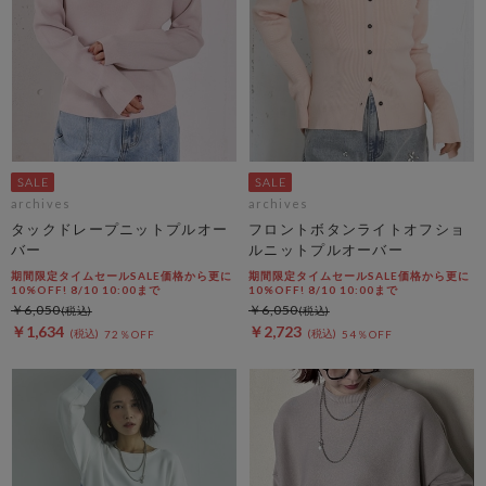
archives
archives
タックドレープニットプルオー
フロントボタンライトオフショ
バー
ルニットプルオーバー
期間限定タイムセールSALE価格から更に
期間限定タイムセールSALE価格から更に
10%OFF! 8/10 10:00まで
10%OFF! 8/10 10:00まで
￥6,050
￥6,050
￥1,634
￥2,723
72％OFF
54％OFF