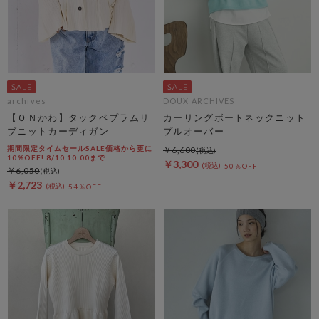
archives
DOUX ARCHIVES
【ＯＮかわ】タックペプラムリ
カーリングボートネックニット
ブニットカーディガン
プルオーバー
期間限定タイムセールSALE価格から更に
￥6,600
10%OFF! 8/10 10:00まで
￥3,300
50％OFF
￥6,050
￥2,723
54％OFF