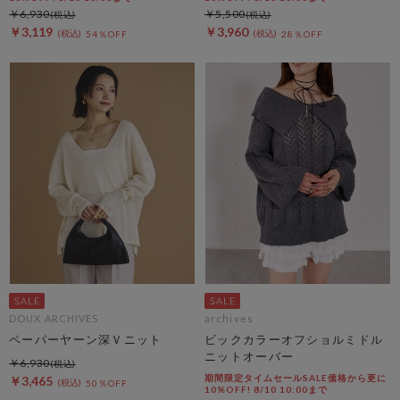
￥6,930
￥5,500
￥3,119
￥3,960
54％OFF
28％OFF
DOUX ARCHIVES
archives
ペーパーヤーン深Ｖニット
ビックカラーオフショルミドル
ニットオーバー
￥6,930
期間限定タイムセールSALE価格から更に
￥3,465
50％OFF
10%OFF! 8/10 10:00まで