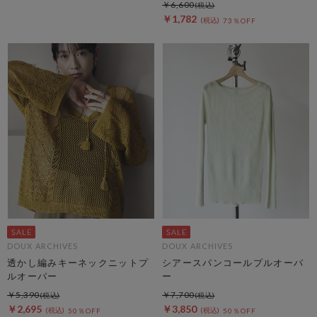
￥6,600
￥1,782
73％OFF
DOUX ARCHIVES
DOUX ARCHIVES
透かし編みキーネックニットプ
シアースパンコールプルオーバ
ルオーバー
ー
￥5,390
￥7,700
￥2,695
￥3,850
50％OFF
50％OFF