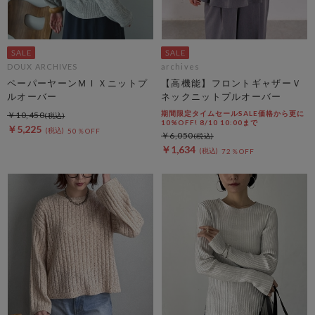
DOUX ARCHIVES
archives
ペーパーヤーンＭＩＸニットプ
【高機能】フロントギャザーＶ
ルオーバー
ネックニットプルオーバー
期間限定タイムセールSALE価格から更に
￥10,450
10%OFF! 8/10 10:00まで
￥5,225
50％OFF
￥6,050
￥1,634
72％OFF