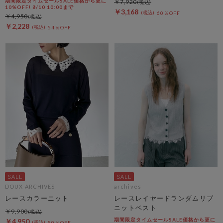
期間限定タイムセールSALE価格から更に
￥7,920
10%OFF! 8/10 10:00まで
￥3,168
60％OFF
￥4,950
￥2,228
54％OFF
DOUX ARCHIVES
archives
レースカラーニット
レースレイヤードランダムリブ
ニットベスト
￥9,900
期間限定タイムセールSALE価格から更に
￥4,950
50％OFF