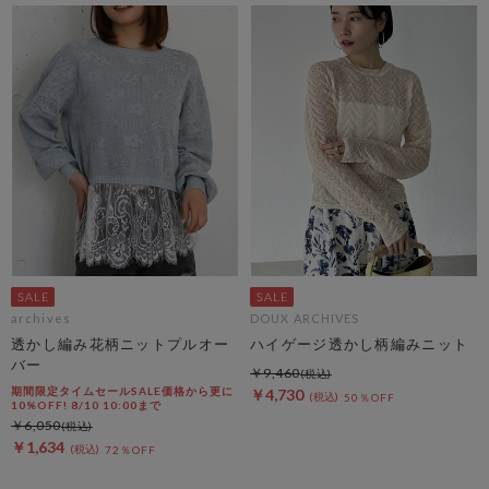
archives
DOUX ARCHIVES
透かし編み花柄ニットプルオー
ハイゲージ透かし柄編みニット
バー
￥9,460
期間限定タイムセールSALE価格から更に
￥4,730
50％OFF
10%OFF! 8/10 10:00まで
￥6,050
￥1,634
72％OFF