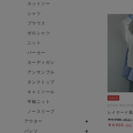
カットソー
シャツ
ブラウス
ポロシャツ
ニット
パーカー
カーディガン
アンサンブル
タンクトップ
キャミソール
半袖ニット
DOUX ARCHIV
ノースリーブ
レイヤード風
￥9,900
アウター
￥4,950
パンツ