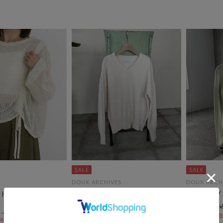
DOUX ARCHIVES
DOUX ARCH
ドロストニットプル
ベロアヤーンＶネックニット
メローリブ
￥7,920
￥7,920
ールSALE価格から更に
￥3,960
￥3,960
50％OFF
 10:00まで