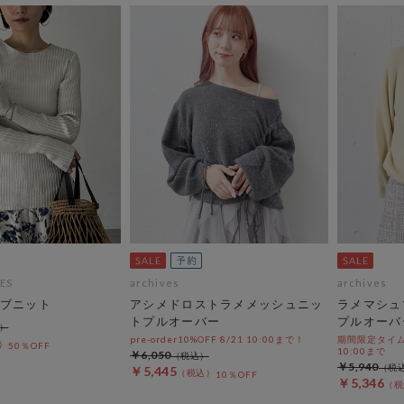
ES
archives
archives
ブニット
アシメドロストラメメッシュニッ
ラメマシュ
トプルオーバー
プルオーバ
pre-order10%OFF 8/21 10:00まで！
期間限定タイムセ
50％OFF
10:00まで
￥6,050
￥5,940
￥5,445
10％OFF
￥5,346