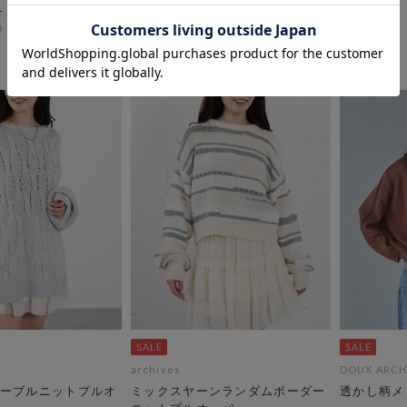
28％OFF
archives
DOUX ARCH
ーブルニットプルオ
ミックスヤーンランダムボーダー
透かし柄メ