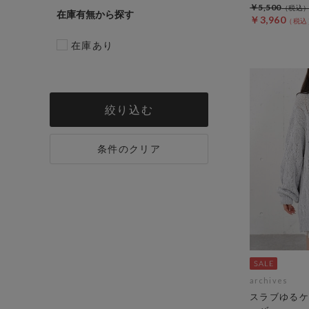
￥5,500
在庫有無
￥3,960
在庫あり
絞り込む
条件のクリア
archives
スラブゆるケ