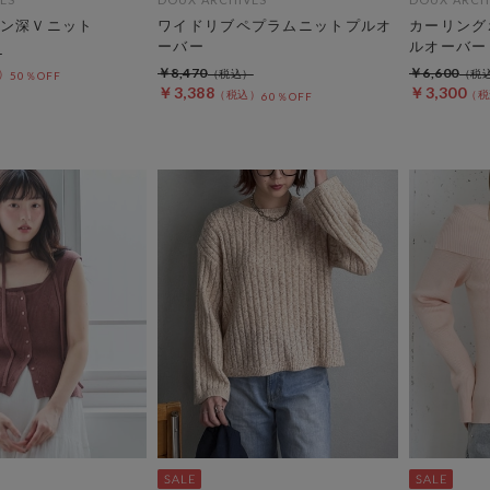
ン深Ｖニット
ワイドリブペプラムニットプルオ
カーリング
ーバー
ルオーバー
￥8,470
￥6,600
50％OFF
￥3,388
￥3,300
60％OFF