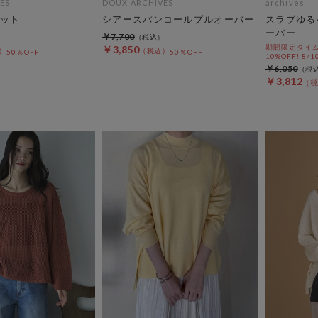
ES
DOUX ARCHIVES
archives
ット
シアースパンコールプルオーバー
スラブゆる
ーバー
￥7,700
期間限定タイム
￥3,850
50％OFF
50％OFF
10%OFF! 8/1
￥6,050
￥3,812