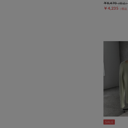
￥8,470
￥4,235