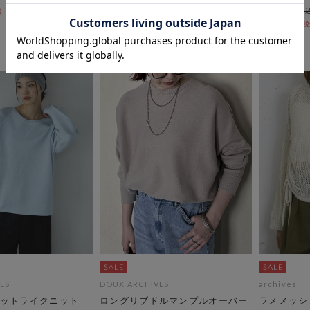
￥4,620
￥8,910
50％OFF
30％OFF
￥4,455
ES
DOUX ARCHIVES
archives
ットライクニット
ロングリブドルマンプルオーバー
ラメメッシ