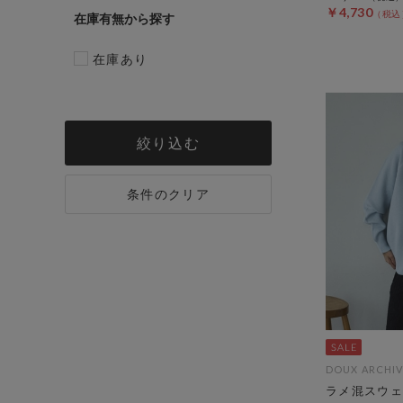
￥4,730
在庫有無
在庫あり
絞り込む
条件のクリア
DOUX ARCHIV
ラメ混スウェ