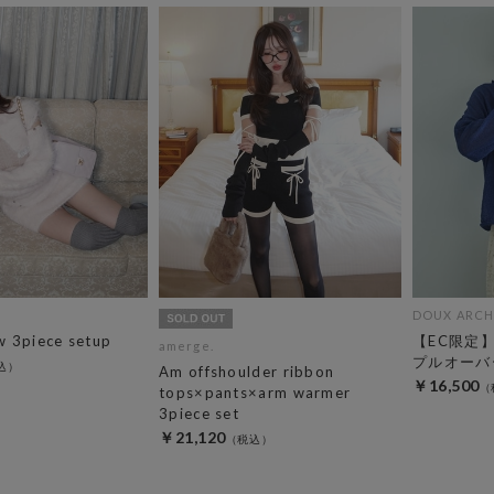
DOUX ARCH
 3piece setup
【EC限定
amerge.
プルオーバ
Am offshoulder ribbon
￥16,500
tops×pants×arm warmer
3piece set
￥21,120