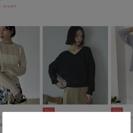
10％OFF
ES
DOUX ARCHIVES
DOUX ARCH
かし柄編みニット
ウォッシャブルドルマンニット／
衿レースＶ
バー
￥6,600