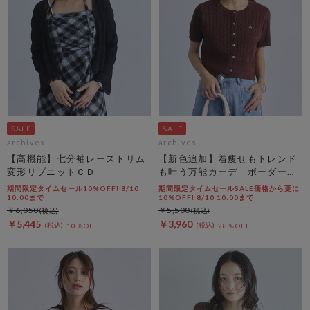
archives
archives
【高機能】七分袖レーストリム
【新色追加】着痩せもトレンド
変形リブニットＣＤ
も叶う万能カーデ ボーダーア
ソートハーフスリーブケーブル
期間限定タイムセール10%OFF! 8/10
期間限定タイムセールSALE価格から更に
ニットカーディガン
10:00まで
10%OFF! 8/10 10:00まで
￥6,050
￥5,500
￥5,445
￥3,960
10％OFF
28％OFF