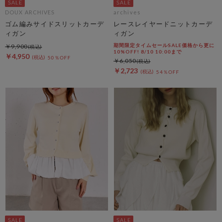
DOUX ARCHIVES
archives
ゴム編みサイドスリットカーデ
レースレイヤードニットカーデ
ィガン
ィガン
期間限定タイムセールSALE価格から更に
￥9,900
10%OFF! 8/10 10:00まで
￥4,950
50％OFF
￥6,050
￥2,723
54％OFF