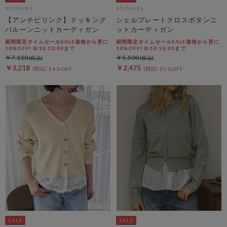
archives
archives
【アンチピリンク】ドッキング
シェルプレートクロスボタンニ
バルーンニットカーディガン
ットカーディガン
期間限定タイムセールSALE価格から更に
期間限定タイムセールSALE価格から更に
10%OFF! 8/10 10:00まで
10%OFF! 8/10 10:00まで
￥7,150
￥5,500
￥3,218
￥2,475
54％OFF
55％OFF