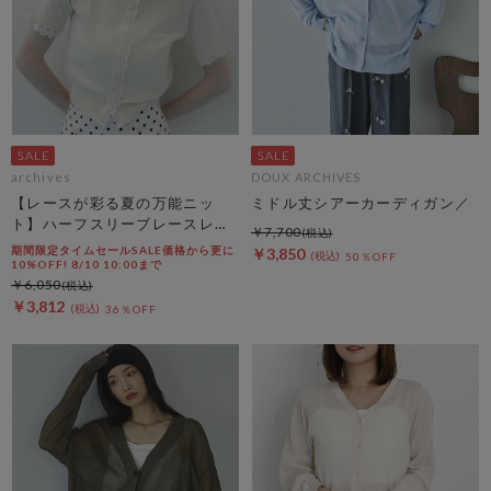
archives
DOUX ARCHIVES
【レースが彩る夏の万能ニッ
ミドル丈シアーカーディガン／
ト】ハーフスリーブレースレイ
￥7,700
ヤードニットカーディガン
期間限定タイムセールSALE価格から更に
￥3,850
50％OFF
10%OFF! 8/10 10:00まで
￥6,050
￥3,812
36％OFF