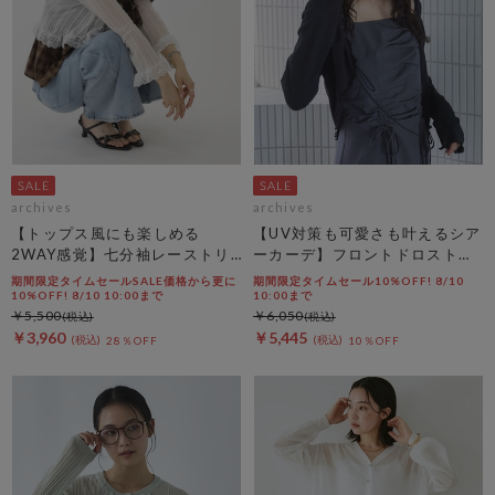
archives
archives
【トップス風にも楽しめる
【UV対策も可愛さも叶えるシア
2WAY感覚】七分袖レーストリ
ーカーデ】フロントドロストシ
ム透かしニットカーディガン
アーニットカーディガン
期間限定タイムセールSALE価格から更に
期間限定タイムセール10%OFF! 8/10
10%OFF! 8/10 10:00まで
10:00まで
￥5,500
￥6,050
￥3,960
￥5,445
28％OFF
10％OFF