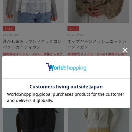
archives
archives
透かし編みラウンドネックコン
ネップヤーンメッシュニットカ
パクトカーディガン
ーディガン
期間限定タイムセールSALE価格から更に
期間限定タイムセールSALE価格から更に
10%OFF! 8/10 10:00まで
10%OFF! 8/10 10:00まで
￥4,950
￥5,500
￥3,564
￥2,475
28％OFF
55％OFF