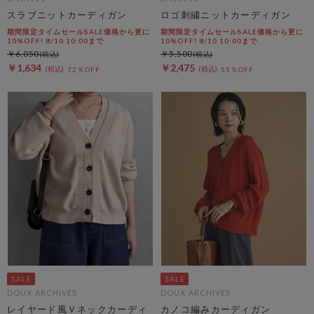
スラブニットカーディガン
ロゴ刺繍ニットカーディガン
期間限定タイムセールSALE価格から更に
期間限定タイムセールSALE価格から更に
10%OFF! 8/10 10:00まで
10%OFF! 8/10 10:00まで
￥6,050
￥5,500
￥1,634
￥2,475
72％OFF
55％OFF
DOUX ARCHIVES
DOUX ARCHIVES
レイヤード風Ｖネックカーディ
カノコ編みカーディガン