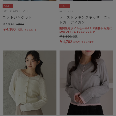
DOUX ARCHIVES
archives
ニットジャケット
レースドッキングギャザーニッ
トカーディガン
￥10,450
期間限定タイムセールSALE価格から更に
￥4,180
60％OFF
10%OFF! 8/10 10:00まで
￥6,600
￥1,782
73％OFF