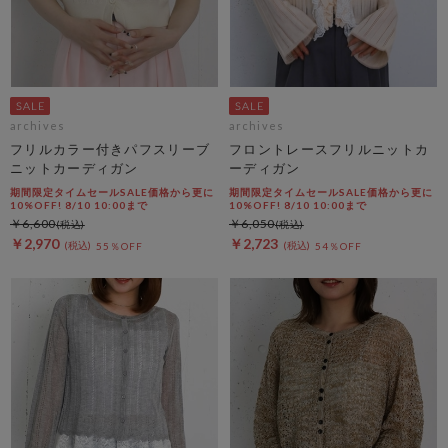
archives
archives
フリルカラー付きパフスリーブ
フロントレースフリルニットカ
ニットカーディガン
ーディガン
期間限定タイムセールSALE価格から更に
期間限定タイムセールSALE価格から更に
10%OFF! 8/10 10:00まで
10%OFF! 8/10 10:00まで
￥6,600
￥6,050
￥2,970
￥2,723
55％OFF
54％OFF