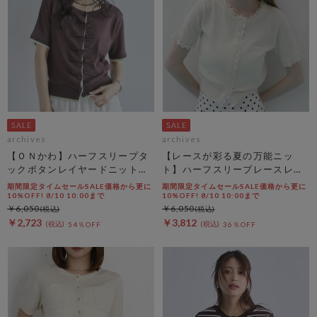
archives
archives
【ＯＮかわ】ハーフスリープタ
【レースが彩る夏の万能ニッ
ックボタンレイヤードニットカ
ト】ハーフスリーブレースレイ
ーディガン
ヤードニットカーディガン
期間限定タイムセールSALE価格から更に
期間限定タイムセールSALE価格から更に
10%OFF! 8/10 10:00まで
10%OFF! 8/10 10:00まで
￥6,050
￥6,050
￥2,723
￥3,812
54％OFF
36％OFF