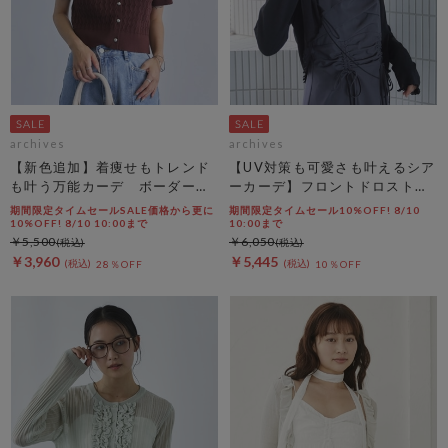
archives
archives
【新色追加】着痩せもトレンド
【UV対策も可愛さも叶えるシア
も叶う万能カーデ ボーダーア
ーカーデ】フロントドロストシ
ソートハーフスリーブケーブル
アーニットカーディガン
期間限定タイムセールSALE価格から更に
期間限定タイムセール10%OFF! 8/10
ニットカーディガン
10%OFF! 8/10 10:00まで
10:00まで
￥5,500
￥6,050
￥3,960
￥5,445
28％OFF
10％OFF