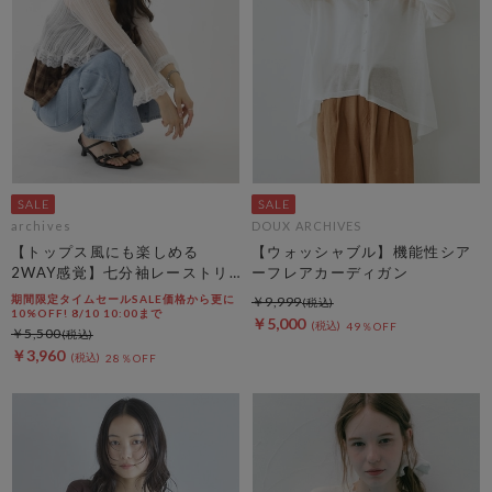
archives
DOUX ARCHIVES
【トップス風にも楽しめる
【ウォッシャブル】機能性シア
2WAY感覚】七分袖レーストリ
ーフレアカーディガン
ム透かしニットカーディガン
期間限定タイムセールSALE価格から更に
￥9,999
10%OFF! 8/10 10:00まで
￥5,000
49％OFF
￥5,500
￥3,960
28％OFF