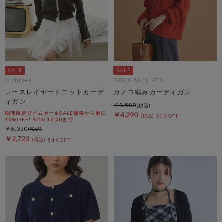
archives
DOUX ARCHIVES
レースレイヤードニットカーデ
カノコ編みカーディガン
ィガン
￥8,580
期間限定タイムセールSALE価格から更に
￥4,290
50％OFF
10%OFF! 8/10 10:00まで
￥6,050
￥2,723
54％OFF