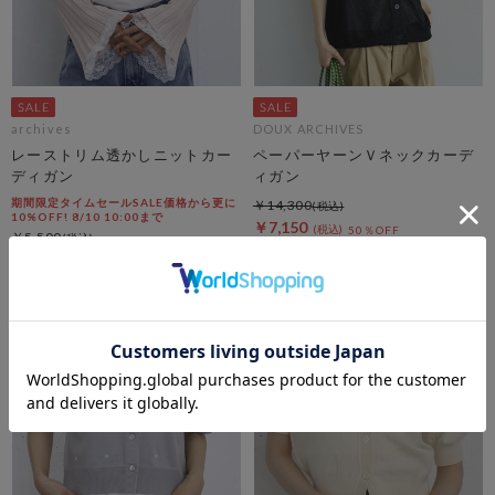
archives
DOUX ARCHIVES
レーストリム透かしニットカー
ペーパーヤーンＶネックカーデ
ディガン
ィガン
期間限定タイムセールSALE価格から更に
￥14,300
10%OFF! 8/10 10:00まで
￥7,150
50％OFF
￥5,500
￥3,960
28％OFF