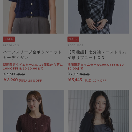
archives
archives
ハーフスリーブ金ボタンニット
【高機能】七分袖レーストリム
カーディガン
変形リブニットＣＤ
期間限定タイムセールSALE価格から更に
期間限定タイムセール10%OFF! 8/10
10%OFF! 8/10 10:00まで
10:00まで
￥5,500
￥6,050
￥3,960
￥5,445
28％OFF
10％OFF