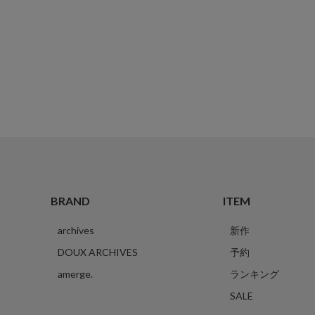
BRAND
ITEM
archives
新作
DOUX ARCHIVES
予約
amerge.
ランキング
SALE