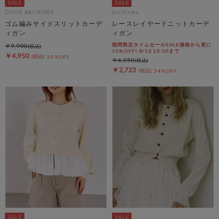
DOUX ARCHIVES
archives
ゴム編みサイドスリットカーデ
レースレイヤードニットカーデ
ィガン
ィガン
期間限定タイムセールSALE価格から更に
￥9,900
10%OFF! 8/10 10:00まで
￥4,950
50％OFF
￥6,050
￥2,723
54％OFF