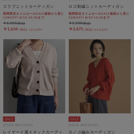
スラブニットカーディガン
ロゴ刺繍ニットカーディガン
期間限定タイムセールSALE価格から更に
期間限定タイムセールSALE価格から更に
10%OFF! 8/10 10:00まで
10%OFF! 8/10 10:00まで
￥6,050
￥5,500
￥1,634
￥2,475
72％OFF
55％OFF
DOUX ARCHIVES
DOUX ARCHIVES
レイヤード風Ｖネックカーディ
カノコ編みカーディガン