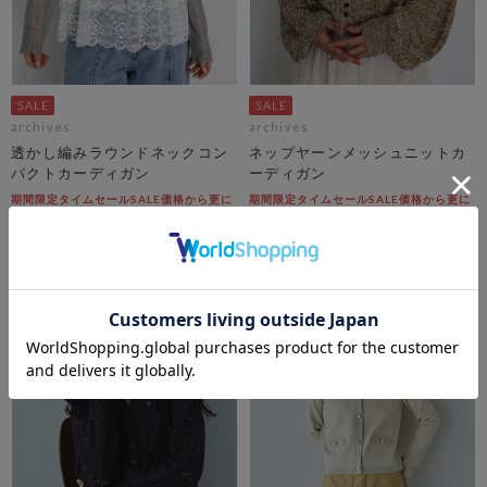
archives
archives
透かし編みラウンドネックコン
ネップヤーンメッシュニットカ
パクトカーディガン
ーディガン
期間限定タイムセールSALE価格から更に
期間限定タイムセールSALE価格から更に
10%OFF! 8/10 10:00まで
10%OFF! 8/10 10:00まで
￥4,950
￥5,500
￥3,564
￥2,475
28％OFF
55％OFF