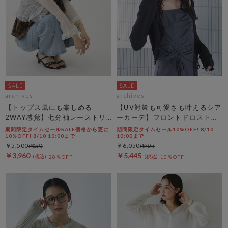
archives
archives
【トップス風にも楽しめる
【UV対策も可愛さも叶えるシア
2WAY感覚】七分袖レーストリ
ーカーデ】フロントドロストシ
ム透かしニットカーディガン
アーニットカーディガン
期間限定タイムセールSALE価格から更に
期間限定タイムセール10%OFF! 8/10
10%OFF! 8/10 10:00まで
10:00まで
￥5,500
￥6,050
￥3,960
￥5,445
28％OFF
10％OFF