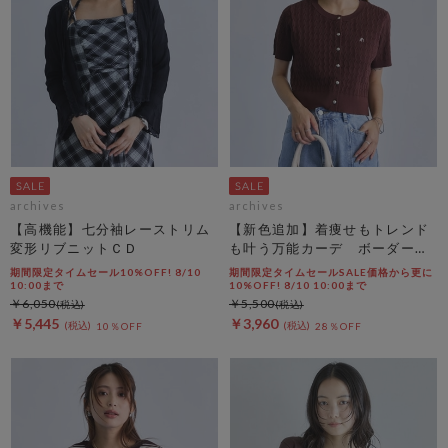
archives
archives
【高機能】七分袖レーストリム
【新色追加】着痩せもトレンド
変形リブニットＣＤ
も叶う万能カーデ ボーダーア
ソートハーフスリーブケーブル
期間限定タイムセール10%OFF! 8/10
期間限定タイムセールSALE価格から更に
ニットカーディガン
10:00まで
10%OFF! 8/10 10:00まで
￥6,050
￥5,500
￥5,445
￥3,960
10％OFF
28％OFF