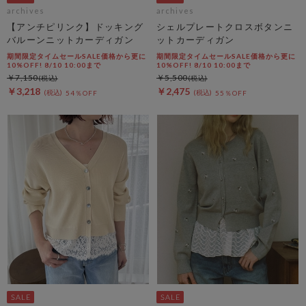
archives
archives
【アンチピリンク】ドッキング
シェルプレートクロスボタンニ
バルーンニットカーディガン
ットカーディガン
期間限定タイムセールSALE価格から更に
期間限定タイムセールSALE価格から更に
10%OFF! 8/10 10:00まで
10%OFF! 8/10 10:00まで
￥7,150
￥5,500
￥3,218
￥2,475
54％OFF
55％OFF