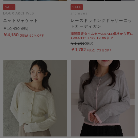
DOUX ARCHIVES
archives
ニットジャケット
レースドッキングギャザーニッ
トカーディガン
￥10,450
期間限定タイムセールSALE価格から更に
￥4,180
60％OFF
10%OFF! 8/10 10:00まで
￥6,600
￥1,782
73％OFF