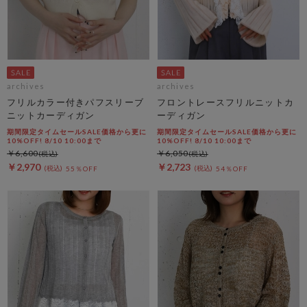
archives
archives
フリルカラー付きパフスリーブ
フロントレースフリルニットカ
ニットカーディガン
ーディガン
期間限定タイムセールSALE価格から更に
期間限定タイムセールSALE価格から更に
10%OFF! 8/10 10:00まで
10%OFF! 8/10 10:00まで
￥6,600
￥6,050
￥2,970
￥2,723
55％OFF
54％OFF