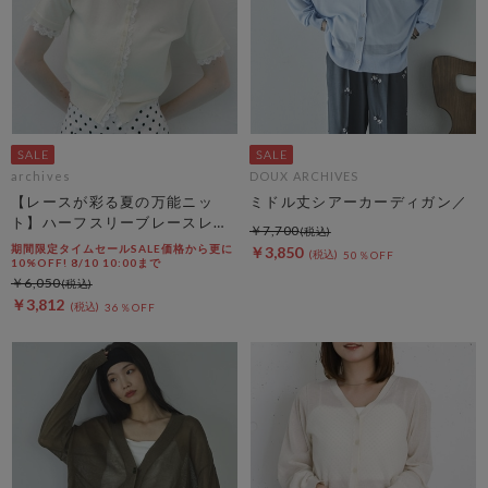
archives
DOUX ARCHIVES
【レースが彩る夏の万能ニッ
ミドル丈シアーカーディガン／
ト】ハーフスリーブレースレイ
￥7,700
ヤードニットカーディガン
期間限定タイムセールSALE価格から更に
￥3,850
50％OFF
10%OFF! 8/10 10:00まで
￥6,050
￥3,812
36％OFF