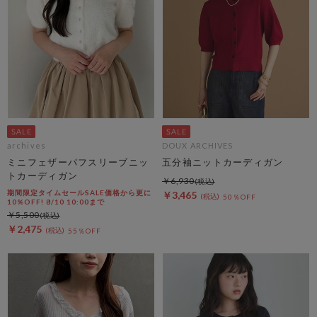
archives
DOUX ARCHIVES
ミニフェザーパフスリーブニッ
五分袖ニットカーディガン
トカーディガン
￥6,930
期間限定タイムセールSALE価格から更に
￥3,465
50％OFF
10%OFF! 8/10 10:00まで
￥5,500
￥2,475
55％OFF