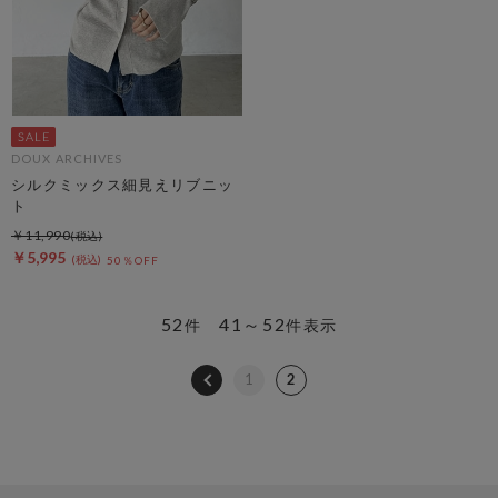
DOUX ARCHIVES
シルクミックス細見えリブニッ
ト
￥11,990
￥5,995
50％OFF
52
41～52
件
件表示
1
2