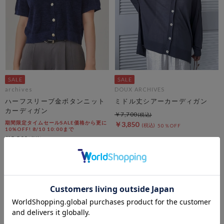
archives
DOUX ARCHIVES
ハーフスリーブ金ボタンニット
ミドル丈シアーカーディガン
カーディガン
￥7,700
期間限定タイムセールSALE価格から更に
￥3,850
50％OFF
10%OFF! 8/10 10:00まで
￥5,500
￥3,960
28％OFF