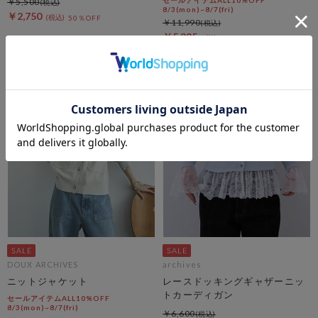
セールアイテムALL10%OFF
￥5,500
8/3(mon)~8/7(fri)
￥2,750
50％OFF
￥11,990
￥5,995
50％OFF
DOUX ARCHIVES
archives
ニットジャケット
レースドッキングギャザーニッ
トカーディガン
セールアイテムALL10%OFF
8/3(mon)~8/7(fri)
￥6,600