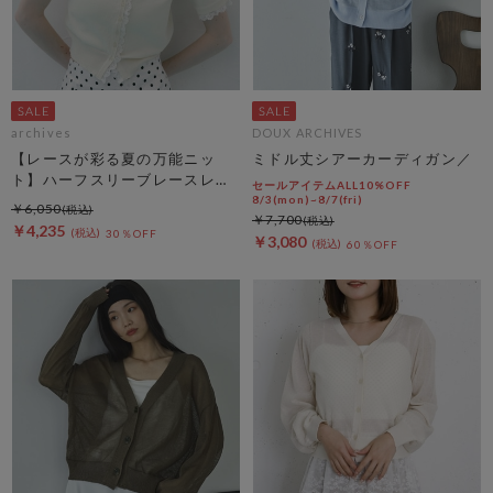
archives
DOUX ARCHIVES
【レースが彩る夏の万能ニッ
ミドル丈シアーカーディガン／
ト】ハーフスリーブレースレイ
セールアイテムALL10%OFF
ヤードニットカーディガン
8/3(mon)~8/7(fri)
￥6,050
￥7,700
￥4,235
30％OFF
￥3,080
60％OFF