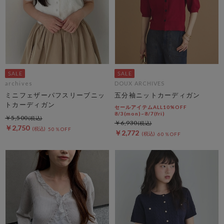
archives
DOUX ARCHIVES
ミニフェザーパフスリーブニッ
五分袖ニットカーディガン
トカーディガン
セールアイテムALL10%OFF
8/3(mon)~8/7(fri)
￥5,500
￥6,930
￥2,750
50％OFF
￥2,772
60％OFF