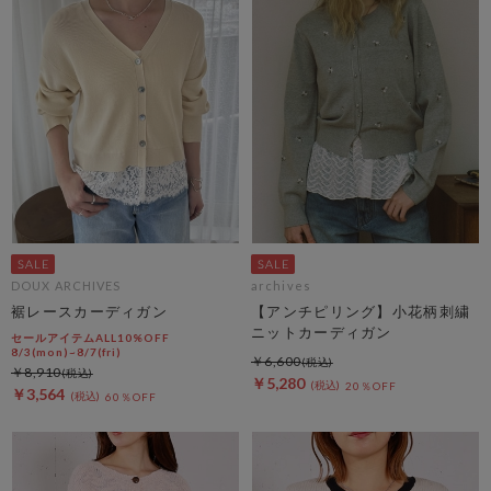
DOUX ARCHIVES
archives
裾レースカーディガン
【アンチピリング】小花柄刺繍
ニットカーディガン
セールアイテムALL10%OFF
8/3(mon)~8/7(fri)
￥6,600
￥8,910
￥5,280
20％OFF
￥3,564
60％OFF