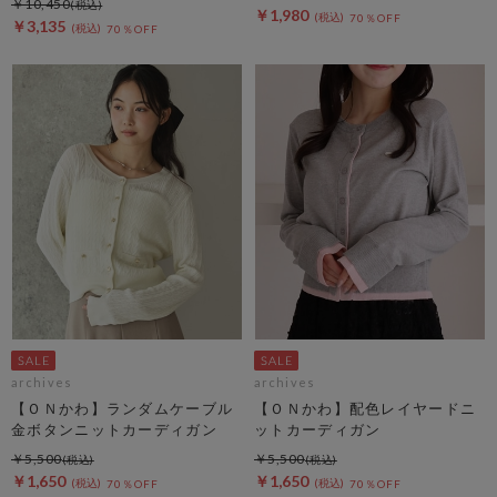
￥10,450
￥1,980
70％OFF
￥3,135
70％OFF
archives
archives
【ＯＮかわ】ランダムケーブル
【ＯＮかわ】配色レイヤードニ
金ボタンニットカーディガン
ットカーディガン
￥5,500
￥5,500
￥1,650
￥1,650
70％OFF
70％OFF