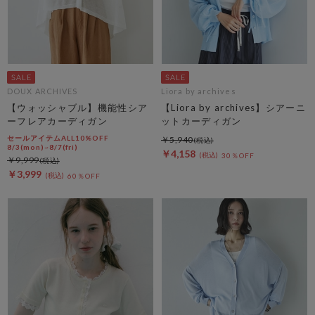
DOUX ARCHIVES
Liora by archives
【ウォッシャブル】機能性シア
【Liora by archives】シアーニ
ーフレアカーディガン
ットカーディガン
セールアイテムALL10%OFF
￥5,940
8/3(mon)~8/7(fri)
￥4,158
30％OFF
￥9,999
￥3,999
60％OFF