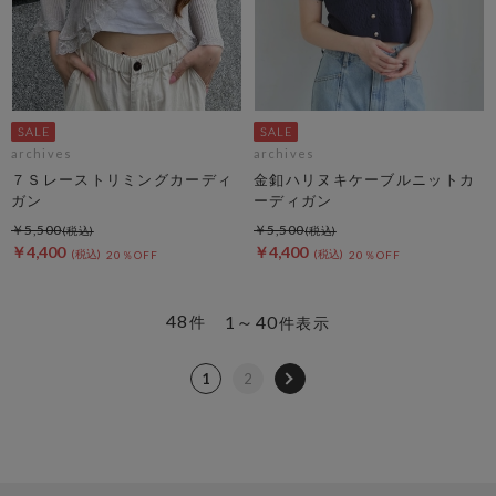
archives
archives
７Ｓレーストリミングカーディ
金釦ハリヌキケーブルニットカ
ガン
ーディガン
￥5,500
￥5,500
￥4,400
￥4,400
20％OFF
20％OFF
48
1～40
件
件表示
1
2