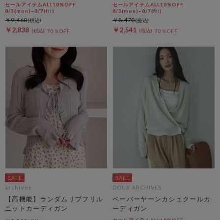
セールアイテムALL10%OFF
セールアイテムALL10%OFF
8/3(mon)~8/7(fri)
8/3(mon)~8/7(fri)
￥9,460
￥8,470
￥2,838
￥2,541
70％OFF
70％OFF
archives
DOUX ARCHIVES
【高機能】ランダムリブフリル
ペーパーヤーンカシュクールカ
ニットカーディガン
ーディガン