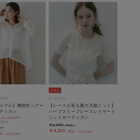
IVES
archives
ャブル】機能性シアー
【レースが彩る夏の万能ニット】
ディガン
ハーフスリーブレースレイヤード
ニットカーディガン
LL10%OFF
(fri)
￥6,050
￥4,235
30％OFF
60％OFF