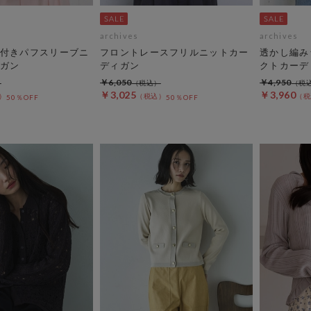
archives
archives
付きパフスリーブニ
フロントレースフリルニットカー
透かし編み
ガン
ディガン
クトカーデ
￥6,050
￥4,950
￥3,025
￥3,960
50％OFF
50％OFF