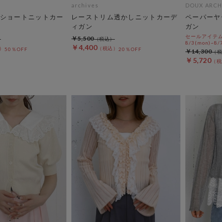
archives
DOUX ARCH
ショートニットカー
レーストリム透かしニットカーデ
ペーパーヤ
ィガン
ガン
セールアイテムA
￥5,500
8/3(mon)~8/7
￥4,400
50％OFF
20％OFF
￥14,300
￥5,720