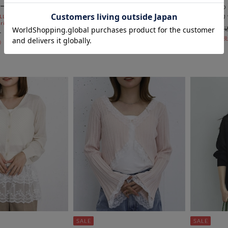
ーディガン
ハーフスリーブ金ボタンニットカ
【ＯＮかわ
ーディガン
ーニットカ
L10%OFF
ri)
￥5,500
￥6,050
￥4,400
￥3,025
20％OFF
60％OFF