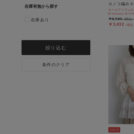
カノコ編みカ
在庫有無
セールアイテムAL
8/3(mon)~8/7(f
￥8,580
在庫あり
￥3,432
絞り込む
条件のクリア