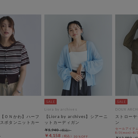
Liora by archives
DOUX ARCH
【ＯＮかわ】ハーフ
【Liora by archives】シアーニ
ストローヤ
スボタンニットカー
ットカーディガン
ン
セールアイテムA
￥5,940
8/3(mon)~8/7
￥4,158
30％OFF
￥12,980