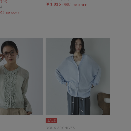
(fri)
￥1,815
70％OFF
60％OFF
DOUX ARCHIVES