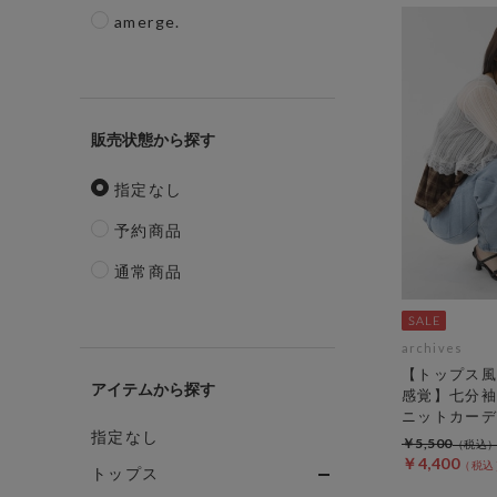
amerge.
販売状態
指定なし
予約商品
通常商品
archives
【トップス風
アイテム
感覚】七分袖
ニットカーデ
指定なし
￥5,500
￥4,400
トップス