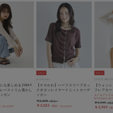
archives
DOUX ARCH
にも楽しめる2WAY
【ＯＮかわ】ハーフスリープタッ
【ウォッシ
レーストリム透かし
クボタンレイヤードニットカーデ
フレアカー
ィガン
ィガン
セールアイテムA
8/3(mon)~8/7
￥6,050
￥9,999
￥3,025
20％OFF
50％OFF
￥3,999