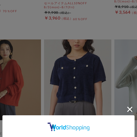
8/3(mon)~8/7
セールアイテムALL10%OFF
￥8,910
8/3(mon)~8/7(fri)
70％OFF
￥3,564
￥9,900
￥3,960
60％OFF
ES
archives
archives