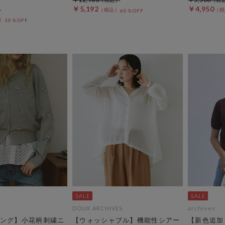
￥5,192
￥4,950
60％OFF
10％OFF
DOUX ARCHIVES
archives
ング】小花柄刺繍ニ
【ウォッシャブル】機能性シアー
【新色追加