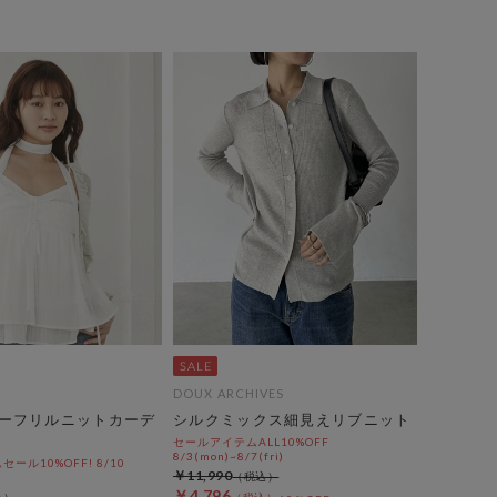
DOUX ARCHIVES
ーフリルニットカーデ
シルクミックス細見えリブニット
セールアイテムALL10%OFF
8/3(mon)~8/7(fri)
ール10%OFF! 8/10
￥11,990
￥4,796