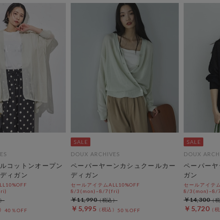
ES
DOUX ARCHIVES
DOUX ARCH
ルコットンオープン
ペーパーヤーンカシュクールカー
ペーパーヤ
ディガン
ディガン
ガン
L10%OFF
セールアイテムALL10%OFF
セールアイテムA
ri)
8/3(mon)~8/7(fri)
8/3(mon)~8/7
￥11,990
￥14,300
￥5,995
￥5,720
40％OFF
50％OFF