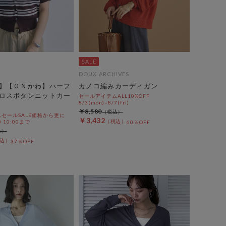
DOUX ARCHIVES
】【ＯＮかわ】ハーフ
カノコ編みカーディガン
ロスボタンニットカー
セールアイテムALL10%OFF
8/3(mon)~8/7(fri)
￥8,580
セールSALE価格から更に
￥3,432
0 10:00まで
60％OFF
37％OFF