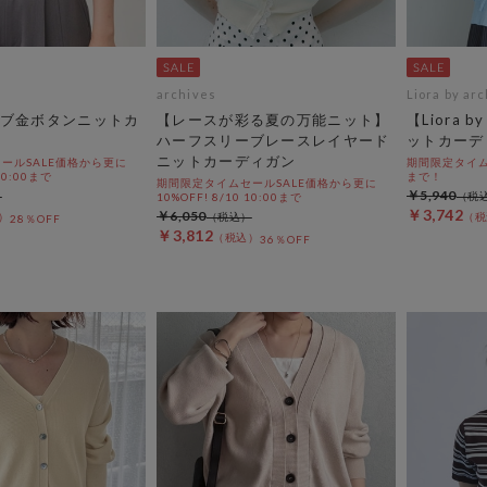
archives
Liora by ar
ブ金ボタンニットカ
【レースが彩る夏の万能ニット】
【Liora b
ハーフスリーブレースレイヤード
ットカーデ
ニットカーディガン
ールSALE価格から更に
期間限定タイムセー
 10:00まで
まで！
期間限定タイムセールSALE価格から更に
￥5,940
10%OFF! 8/10 10:00まで
￥3,742
￥6,050
28％OFF
￥3,812
36％OFF