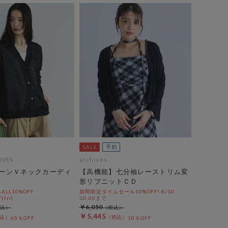
IVES
archives
ーンＶネックカーディ
【高機能】七分袖レーストリム変
形リブニットＣＤ
LL10%OFF
期間限定タイムセール10%OFF! 8/10
(fri)
10:00まで
￥6,050
￥5,445
60％OFF
10％OFF