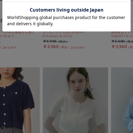
DOUX ARCHIVES
archives
透かしニットカーデ
ゴム編みサイドスリットカーディ
７Ｓレース
ガン
ン
ールSALE価格から更に
セールアイテムALL10%OFF
期間限定タイム
 10:00まで
8/3(mon)~8/7(fri)
10%OFF! 8/1
￥9,900
￥5,500
￥3,960
￥3,960
28％OFF
60％OFF