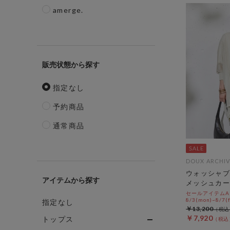
amerge.
販売状態
指定なし
予約商品
通常商品
DOUX ARCHIV
ウォッシャブ
アイテム
メッシュカー
セールアイテムAL
8/3(mon)~8/7(f
指定なし
￥13,200
￥7,920
トップス