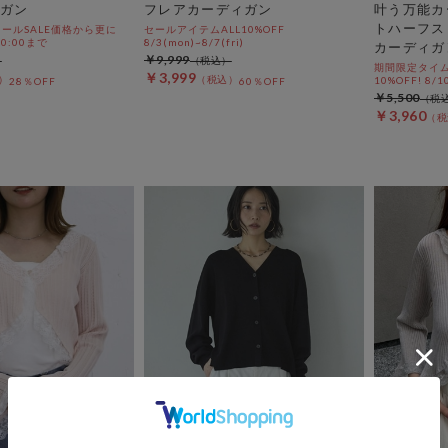
ガン
フレアカーディガン
叶う万能カ
トハーフス
ールSALE価格から更に
セールアイテムALL10%OFF
 10:00まで
8/3(mon)~8/7(fri)
カーディガ
￥9,999
期間限定タイム
￥3,999
10%OFF! 8/1
28％OFF
60％OFF
￥5,500
￥3,960