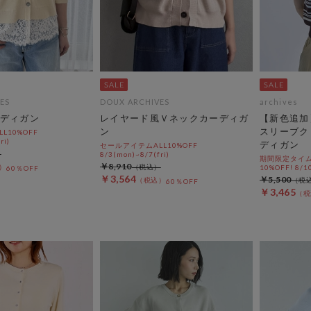
ES
DOUX ARCHIVES
archives
ディガン
レイヤード風Ｖネックカーディガ
【新色追加
ン
スリーブク
L10%OFF
ri)
ディガン
セールアイテムALL10%OFF
8/3(mon)~8/7(fri)
期間限定タイム
￥8,910
10%OFF! 8/1
60％OFF
￥3,564
￥5,500
60％OFF
￥3,465