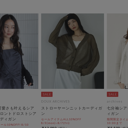
DOUX ARCHIVES
archives
可愛さも叶えるシア
ストローヤーンニットカーディガ
七分袖シア
ロントドロストシア
ン
ィガン
ディガン
セールアイテムALL10%OFF
期間限定タイムセ
8/3(mon)~8/7(fri)
10:00まで
10%OFF! 8/10
￥12,980
￥5,500