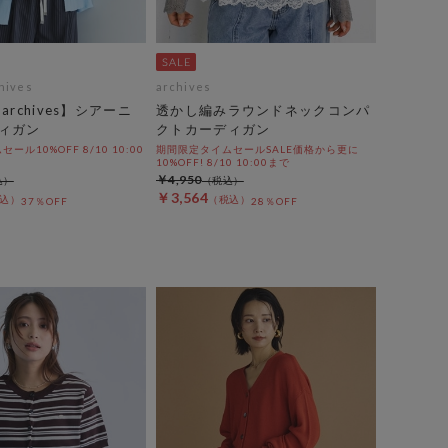
chives
archives
y archives】シアーニ
透かし編みラウンドネックコンパ
ィガン
クトカーディガン
ル10%OFF 8/10 10:00
期間限定タイムセールSALE価格から更に
10%OFF! 8/10 10:00まで
￥4,950
￥3,564
37％OFF
28％OFF