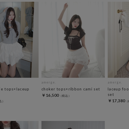
amerge.
amerge.
ie tops×laceup
choker tops×ribbon cami set
laceup foo
set
￥16,500
￥17,380