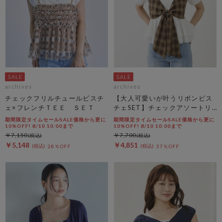
archives
archives
チェックフリルチュールビスチ
【大人可愛いが叶うリボンビス
ェ×フレンチＴＥＥ ＳＥＴ
チェSET】チェックアソートリ
ボンビスチェ×ペプラムブラウ
期間限定タイムセールSALE価格から更に
期間限定タイムセールSALE価格から更に
スＴＥＥ ＳＥＴ
10%OFF! 8/10 10:00まで
10%OFF! 8/10 10:00まで
￥7,150
￥7,700
￥5,148
￥4,851
28％OFF
37％OFF