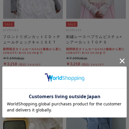
archives
archives
フロントリボンカットＣＤ＋チ
刺繍レースペプラムビスチェ×
ュールチェックキャミＳＥＴ
シアーカットＴＯＰＳ
期間限定タイムセールSALE価格から更に
期間限定タイムセールSALE価格から更に
10%OFF! 8/10 10:00まで
10%OFF! 8/10 10:00まで
￥7,150
￥7,150
￥3,218
￥3,218
54％OFF
54％OFF