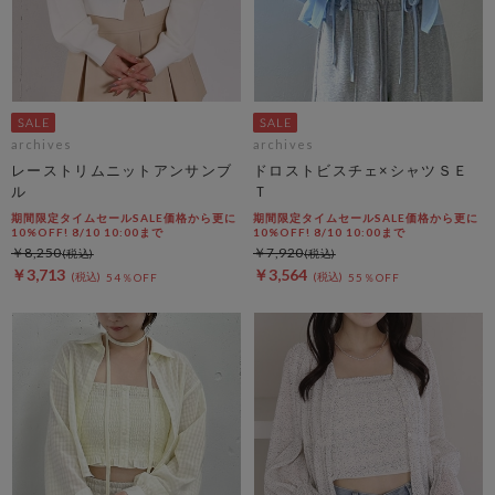
archives
archives
レーストリムニットアンサンブ
ドロストビスチェ×シャツＳＥ
ル
Ｔ
期間限定タイムセールSALE価格から更に
期間限定タイムセールSALE価格から更に
10%OFF! 8/10 10:00まで
10%OFF! 8/10 10:00まで
￥8,250
￥7,920
￥3,713
￥3,564
54％OFF
55％OFF