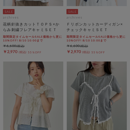
archives
archives
花柄針抜きカットＴＯＰＳ×か
Ｆリボンカットカーディガン×
らみ刺繍フレアキャミＳＥＴ
チェックキャミＳＥＴ
期間限定タイムセールSALE価格から更に
期間限定タイムセールSALE価格から更に
10%OFF! 8/10 10:00まで
10%OFF! 8/10 10:00まで
￥6,600
￥6,600
￥2,970
￥2,970
55％OFF
55％OFF