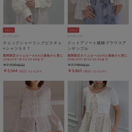
archives
archives
チェックシャーリングビスチェ
ドットアソート楊柳ブラウスア
×シャツＳＥＴ
ンサンブル
期間限定タイムセールSALE価格から更に
期間限定タイムセールSALE価格から更に
10%OFF! 8/10 10:00まで
10%OFF! 8/10 10:00まで
￥7,920
￥7,700
￥3,564
￥3,465
55％OFF
55％OFF