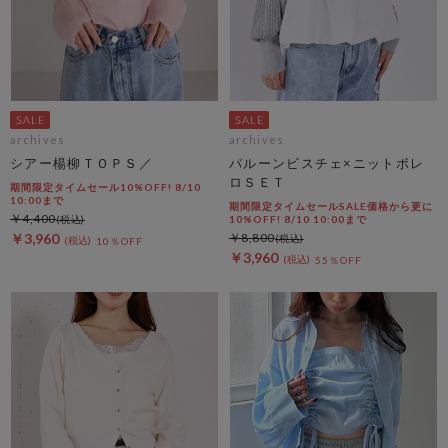
archives
archives
シアー楊柳ＴＯＰＳ／
バルーンビスチェ×ニットボレ
ロＳＥＴ
期間限定タイムセール10%OFF! 8/10
10:00まで
期間限定タイムセールSALE価格から更に
￥4,400
10%OFF! 8/10 10:00まで
￥3,960
￥8,800
10％OFF
￥3,960
55％OFF