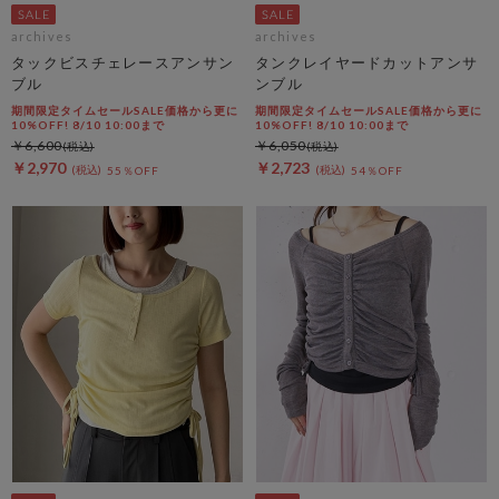
archives
archives
タックビスチェレースアンサン
タンクレイヤードカットアンサ
ブル
ンブル
期間限定タイムセールSALE価格から更に
期間限定タイムセールSALE価格から更に
10%OFF! 8/10 10:00まで
10%OFF! 8/10 10:00まで
￥6,600
￥6,050
￥2,970
￥2,723
55％OFF
54％OFF