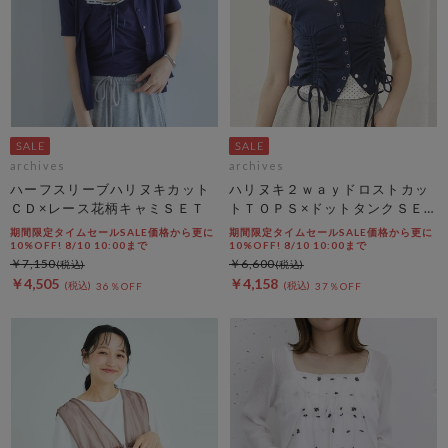
archives
archives
ハーフスリーブハリヌキカット
ハリヌキ２ｗａｙドロストカッ
ＣＤ×レース花柄キャミＳＥＴ
トＴＯＰＳ×ドットタンクＳＥ
Ｔ
期間限定タイムセールSALE価格から更に
期間限定タイムセールSALE価格から更に
10%OFF! 8/10 10:00まで
10%OFF! 8/10 10:00まで
￥7,150
￥6,600
￥4,505
￥4,158
36％OFF
37％OFF