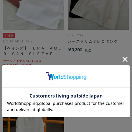
archives
レーストリムテレコタンク
DOUX ARCHIVES
【ヘインズ】 ＢＲＡ ＡＭＥ
￥3,300
ＲＩＣＡＮ ＳＬＥＥＶＥ
セールアイテムALL10%OFF
8/3(mon)~8/7(fri)
￥3,300
￥1,980
40％OFF