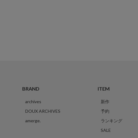
BRAND
ITEM
archives
新作
DOUX ARCHIVES
予約
amerge.
ランキング
SALE