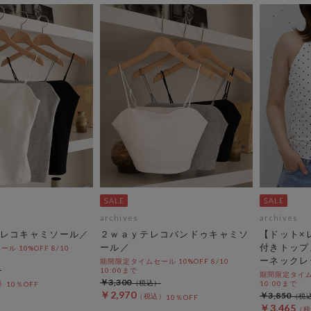
archives
archives
レコキャミソール／
２ｗａｙテレコバンドゥキャミソ
【ドット×
ール／
付きトップ
 10%OFF 8/10
ーネックレ
期間限定タイムセール 10%OFF 8/10
10:00まで
期間限定タイムセ
￥3,300
10:00まで
10％OFF
￥2,970
￥3,850
10％OFF
￥3,465