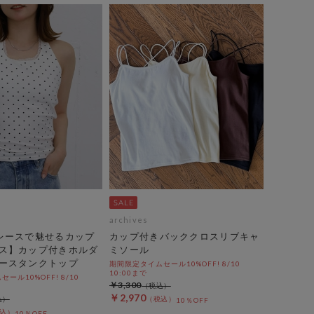
archives
レースで魅せるカップ
カップ付きバッククロスリブキャ
ス】カップ付きホルダ
ミソール
ースタンクトップ
期間限定タイムセール10%OFF! 8/10
10:00まで
ール10%OFF! 8/10
￥3,300
￥2,970
10％OFF
10％OFF