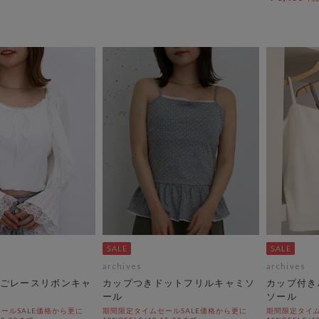
archives
archives
ごレースリボンキャ
カップつきドットフリルキャミソ
カップ付き
ール
ソール
ールSALE価格から更に
期間限定タイムセールSALE価格から更に
期間限定タイム