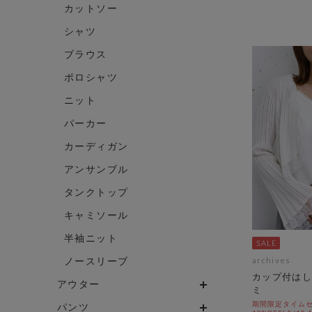
カットソー
シャツ
ブラウス
ポロシャツ
ニット
パーカー
カーディガン
アンサンブル
タンクトップ
キャミソール
半袖ニット
ノースリーブ
archives
カップ付はし
アウター
ミ
期間限定タイムセ
パンツ