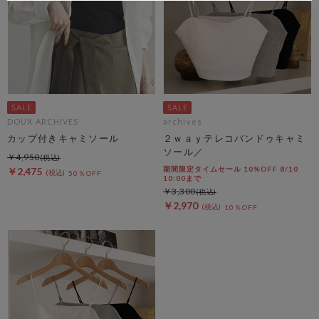
DOUX ARCHIVES
archives
カップ付きキャミソール
２ｗａｙテレコバンドゥキャミ
ソール／
￥4,950
期間限定タイムセール 10%OFF 8/10
￥2,475
50％OFF
10:00まで
￥3,300
￥2,970
10％OFF