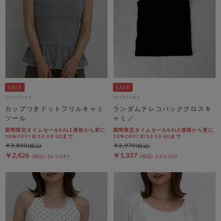
archives
archives
カップつきドットフリルキャミ
ランダムテレコバッククロスキ
ソール
ャミ／
期間限定タイムセールSALE価格から更に
期間限定タイムセールSALE価格から更に
10%OFF! 8/10 10:00まで
10%OFF! 8/10 10:00まで
￥3,850
￥2,970
￥2,426
￥1,337
36％OFF
54％OFF