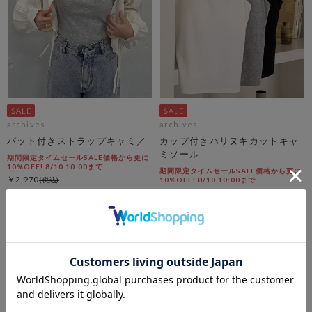
archives
archives
パット付きストラップキャミ／
カップ付きハリヌキカットキャ
ミソール
期間限定タイムセールSALE価格から更に
10%OFF! 8/10 10:00まで
期間限定タイムセールSALE価格から更に
￥2,970
10%OFF! 8/10 10:00まで
￥1,337
￥3,850
54％OFF
￥1,733
54％OFF