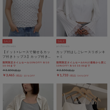
archives
archives
【ドット×レースで魅せるカッ
カップ付はしごレースリボンキ
プ付きトップス】カップ付きホ
ャミ
ルダーネックレースタンクトッ
期間限定タイムセール10%OFF! 8/10
期間限定タイムセールSALE価格から更に
プ
10:00まで
10%OFF! 8/10 10:00まで
￥3,850
￥3,850
￥3,465
￥1,733
10％OFF
54％OFF