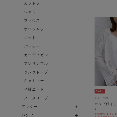
カットソー
シャツ
ブラウス
ポロシャツ
ニット
パーカー
カーディガン
アンサンブル
タンクトップ
キャミソール
半袖ニット
ノースリーブ
archives
カップ付はし
アウター
ミ
期間限定タイムセ
パンツ