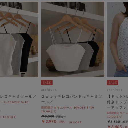
archives
archives
レコキャミソール／
２ｗａｙテレコバンドゥキャミソ
【ドット×
ール／
付きトップ
 10%OFF 8/10
ーネックレ
期間限定タイムセール 10%OFF 8/10
10:00まで
期間限定タイムセ
￥3,300
10:00まで
10％OFF
￥2,970
￥3,850
10％OFF
￥3,465