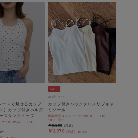
archives
レースで魅せるカップ
カップ付きバッククロスリブキャ
ス】カップ付きホルダ
ミソール
ースタンクトップ
期間限定タイムセール10%OFF! 8/10
10:00まで
ール10%OFF! 8/10
￥3,300
￥2,970
10％OFF
10％OFF