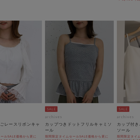
archives
archives
ごレースリボンキャ
カップつきドットフリルキャミソ
カップ付き
ール
ソール
ールSALE価格から更に
期間限定タイムセールSALE価格から更に
期間限定タイム