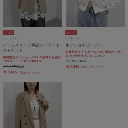
archives
archives
ハーフスリーブ麻調テーラード
オフショルブルゾン
ジャケット
期間限定タイムセールSALE価格から更に
10%OFF! 8/10 10:00まで
期間限定タイムセールSALE価格から更に
￥7,590
10%OFF! 8/10 10:00まで
￥7,590
￥2,049
73％OFF
￥3,416
54％OFF