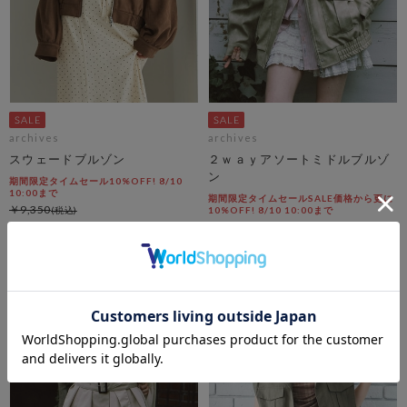
archives
archives
スウェードブルゾン
２ｗａｙアソートミドルブルゾ
ン
期間限定タイムセール10%OFF! 8/10
10:00まで
期間限定タイムセールSALE価格から更に
￥9,350
10%OFF! 8/10 10:00まで
￥8,415
￥11,000
10％OFF
￥2,970
73％OFF