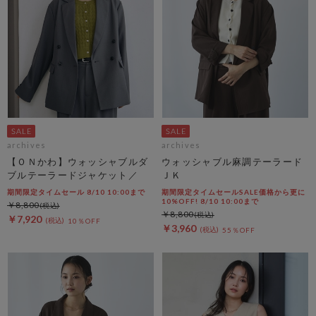
archives
archives
【ＯＮかわ】ウォッシャブルダ
ウォッシャブル麻調テーラード
ブルテーラードジャケット／
ＪＫ
期間限定タイムセール 8/10 10:00まで
期間限定タイムセールSALE価格から更に
10%OFF! 8/10 10:00まで
￥8,800
￥8,800
￥7,920
10％OFF
￥3,960
55％OFF