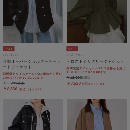
archives
archives
金釦オーバーショルダーテーラ
ドロストミリタリージャケット
ードジャケット
期間限定タイムセールSALE価格から更に
10%OFF! 8/10 10:00まで
期間限定タイムセールSALE価格から更に
￥12,100
10%OFF! 8/10 10:00まで
￥8,800
￥7,623
37％OFF
￥6,336
28％OFF