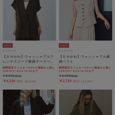
archives
archives
【ＯＮかわ】ウォッシャブルフ
【ＯＮかわ】ウォッシャブル麻
レンチスリーブ麻調テーラード
調ベスト
ＪＫ
期間限定タイムセールSALE価格から更に
期間限定タイムセールSALE価格から更に
10%OFF! 8/10 10:00まで
10%OFF! 8/10 10:00まで
￥8,800
￥6,050
￥6,336
￥2,723
28％OFF
54％OFF