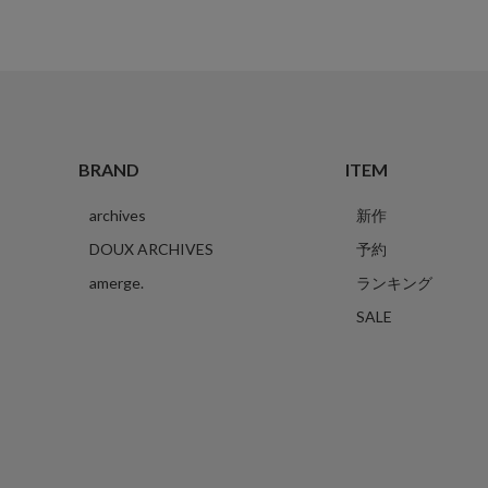
BRAND
ITEM
archives
新作
DOUX ARCHIVES
予約
amerge.
ランキング
SALE