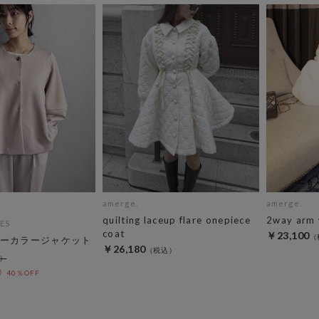
amerge.
amerge.
quilting laceup flare onepiece
2way arm 
ES
coat
￥23,100
ーカラージャケット
￥26,180
40％OFF