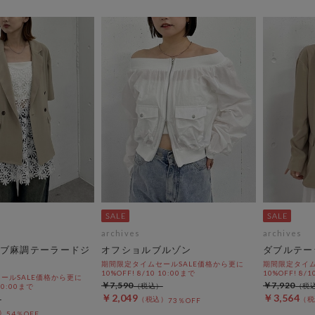
archives
archives
ブ麻調テーラードジ
オフショルブルゾン
ダブルテー
期間限定タイムセールSALE価格から更に
期間限定タイム
10%OFF! 8/10 10:00まで
10%OFF! 8/1
ールSALE価格から更に
￥7,590
￥7,920
 10:00まで
￥2,049
￥3,564
73％OFF
54％OFF