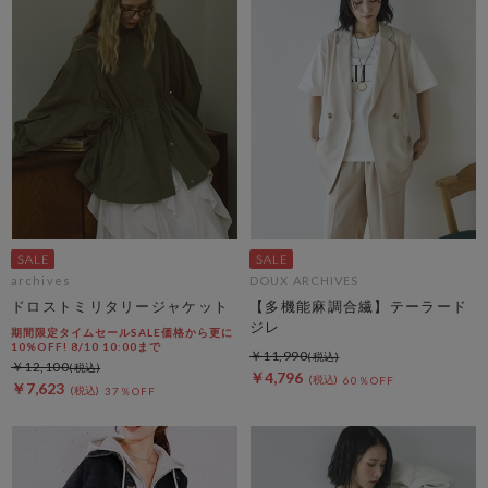
archives
DOUX ARCHIVES
ドロストミリタリージャケット
【多機能麻調合繊】テーラード
ジレ
期間限定タイムセールSALE価格から更に
10%OFF! 8/10 10:00まで
￥11,990
￥12,100
￥4,796
60％OFF
￥7,623
37％OFF