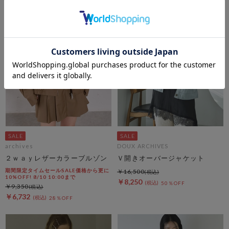
archives
DOUX ARCHIVES
２ｗａｙレザーカラーブルゾン
Ｖ開きオーバージャケット
期間限定タイムセールSALE価格から更に
￥16,500
10%OFF! 8/10 10:00まで
￥8,250
50％OFF
￥9,350
￥6,732
28％OFF