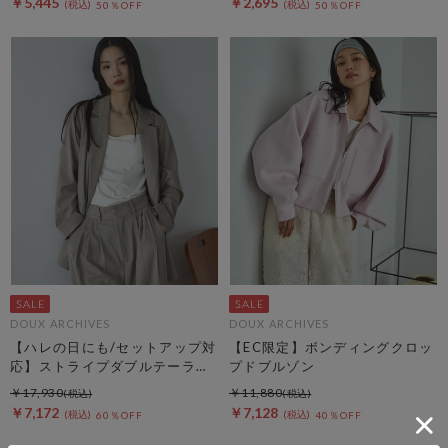
￥5,445
￥2,695
50％OFF
50％OFF
DOUX ARCHIVES
DOUX ARCHIVES
【ハレの日にも/セットアップ対
【EC限定】ボンディングクロッ
応】ストライプダブルテーラー
プドブルゾン
ドジャケット
￥17,930
￥11,880
￥7,172
￥7,128
60％OFF
40％OFF