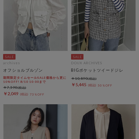
archives
DOUX ARCHIVES
オフショルブルゾン
BIGポケットツイードジレ
期間限定タイムセールSALE価格から更に
￥10,890
10%OFF! 8/10 10:00まで
￥5,445
50％OFF
￥7,590
￥2,049
73％OFF