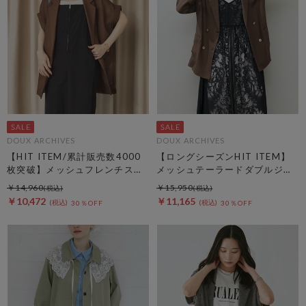
DOUX ARCHIVES
DOUX ARCHIVES
【HIT ITEM/累計販売数4000
【ロングシーズンHIT ITEM】
枚突破】メッシュフレンチスリ
メッシュテーラードダブルジャ
ーブジャケット／
ケット
￥14,960
￥15,950
￥10,472
￥11,165
30％OFF
30％OFF