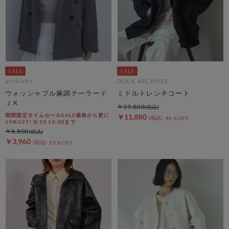
archives
DOUX ARCHIVES
ウォッシャブル麻調テーラード
ミドルトレンチコート
ＪＫ
￥19,800
期間限定タイムセールSALE価格から更に
￥11,880
40％OFF
10%OFF! 8/10 10:00まで
￥8,800
￥3,960
55％OFF