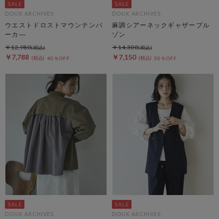
DOUX ARCHIVES
DOUX ARCHIVES
ウエストドロストマウンテンパ
麻調シアーネックギャザーブル
ーカ―
ゾン
￥12,980
￥14,300
￥7,788
￥7,150
40％OFF
50％OFF
DOUX ARCHIVES
DOUX ARCHIVES