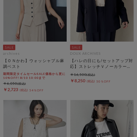
archives
DOUX ARCHIVES
【ＯＮかわ】ウォッシャブル麻
【ハレの日にも/セットアップ対
調ベスト
応】ストレッチＶノーカラージ
ャケット
期間限定タイムセールSALE価格から更に
￥16,500
10%OFF! 8/10 10:00まで
￥8,250
50％OFF
￥6,050
￥2,723
54％OFF