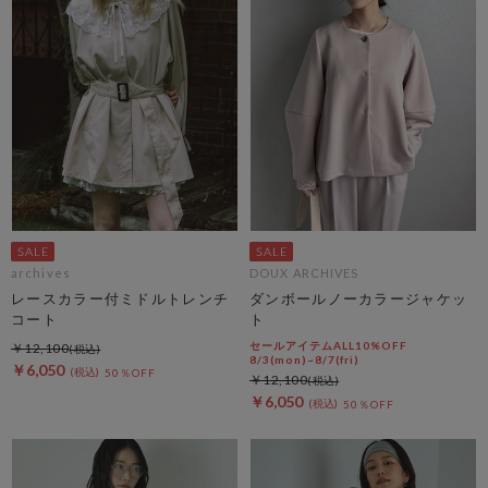
archives
DOUX ARCHIVES
レースカラー付ミドルトレンチ
ダンボールノーカラージャケッ
コート
ト
セールアイテムALL10%OFF
￥12,100
8/3(mon)~8/7(fri)
￥6,050
50％OFF
￥12,100
￥6,050
50％OFF