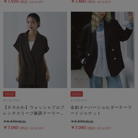
￥7,920
￥7,480
20％OFF
20％OFF
archives
archives
【ＯＮかわ】ウォッシャブルフ
金釦オーバーショルダーテーラ
レンチスリーブ麻調テーラード
ードジャケット
ＪＫ
￥8,800
￥8,800
￥7,040
￥7,040
20％OFF
20％OFF