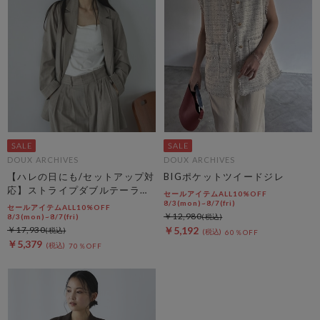
DOUX ARCHIVES
DOUX ARCHIVES
【ハレの日にも/セットアップ対
BIGポケットツイードジレ
応】ストライプダブルテーラー
セールアイテムALL10%OFF
ドジャケット
8/3(mon)~8/7(fri)
セールアイテムALL10%OFF
￥12,980
8/3(mon)~8/7(fri)
￥17,930
￥5,192
60％OFF
￥5,379
70％OFF