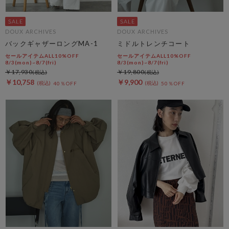
DOUX ARCHIVES
DOUX ARCHIVES
バックギャザーロングMA-1
ミドルトレンチコート
セールアイテムALL10%OFF
セールアイテムALL10%OFF
8/3(mon)~8/7(fri)
8/3(mon)~8/7(fri)
￥17,930
￥19,800
￥10,758
￥9,900
40％OFF
50％OFF