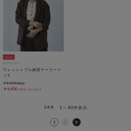
archives
ウォッシャブル麻調テーラード
ＪＫ
￥8,800
￥4,400
50％OFF
54
1～40
件
件表示
1
2