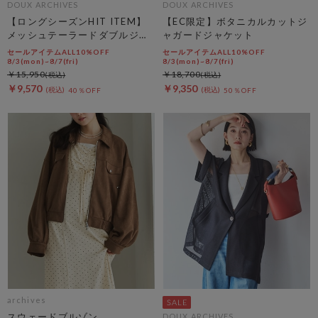
DOUX ARCHIVES
DOUX ARCHIVES
【ロングシーズンHIT ITEM】
【EC限定】ボタニカルカットジ
メッシュテーラードダブルジャ
ャガードジャケット
ケット
セールアイテムALL10%OFF
セールアイテムALL10%OFF
8/3(mon)~8/7(fri)
8/3(mon)~8/7(fri)
￥15,950
￥18,700
￥9,570
￥9,350
40％OFF
50％OFF
archives
スウェードブルゾン
DOUX ARCHIVES