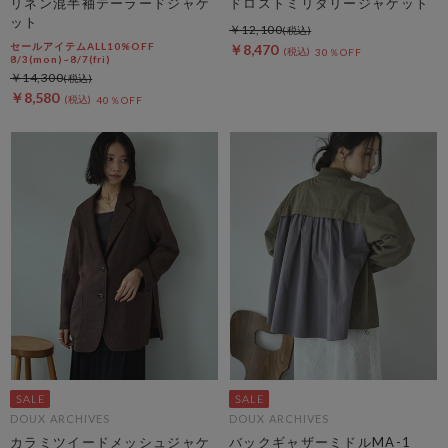
リネン混半袖テーラードジャケ
ドロストミリタリージャケット
ット
￥12,100
セールアイテムALL10%OFF
￥8,470
30％OFF
8/3(mon)~8/7(fri)
￥14,300
￥8,580
40％OFF
DOUX ARCHIVES
DOUX ARCHIVES
カラミツイードメッシュジャケ
バックギャザーミドルMA-1