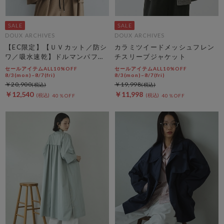
DOUX ARCHIVES
DOUX ARCHIVES
【EC限定】【ＵＶカット／防シ
カラミツイードメッシュフレン
ワ／吸水速乾】ドルマンパフジ
チスリーブジャケット
ャケット
セールアイテムALL10%OFF
セールアイテムALL10%OFF
8/3(mon)~8/7(fri)
8/3(mon)~8/7(fri)
￥20,900
￥19,998
￥12,540
￥11,998
40％OFF
40％OFF