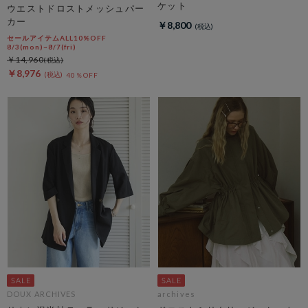
ケット
ウエストドロストメッシュパー
カー
￥8,800
セールアイテムALL10%OFF
8/3(mon)~8/7(fri)
￥14,960
￥8,976
40％OFF
DOUX ARCHIVES
archives