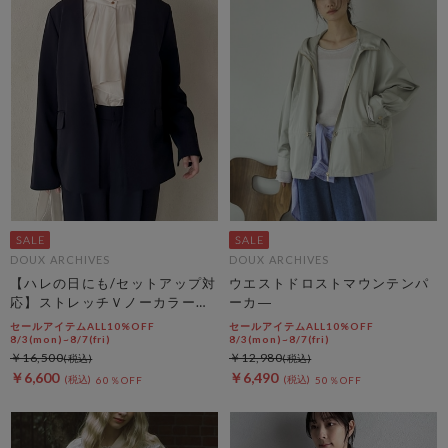
DOUX ARCHIVES
DOUX ARCHIVES
【ハレの日にも/セットアップ対
ウエストドロストマウンテンパ
応】ストレッチＶノーカラージ
ーカ―
ャケット
セールアイテムALL10%OFF
セールアイテムALL10%OFF
8/3(mon)~8/7(fri)
8/3(mon)~8/7(fri)
￥16,500
￥12,980
￥6,600
￥6,490
60％OFF
50％OFF