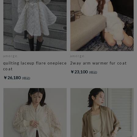
amerge.
amerge.
quilting laceup flare onepiece
2way arm warmer fur coat
coat
￥23,100
￥26,180