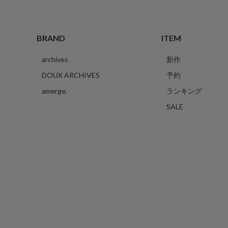
BRAND
ITEM
archives
新作
DOUX ARCHIVES
予約
amerge.
ランキング
SALE