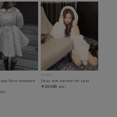
amerge.
aceup flare onepiece
2way arm warmer fur coat
￥23,100