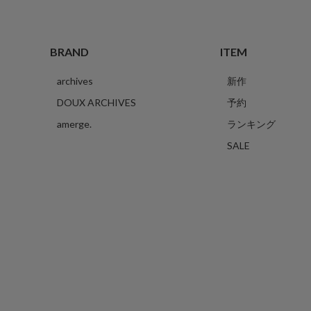
BRAND
ITEM
archives
新作
DOUX ARCHIVES
予約
amerge.
ランキング
SALE