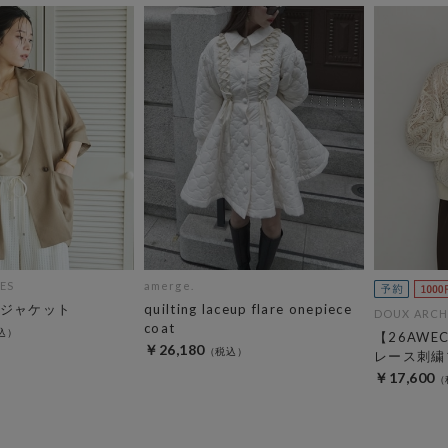
ES
amerge.
ジャケット
quilting laceup flare onepiece
DOUX ARCH
coat
【26AW
￥26,180
レース刺繍
￥17,600