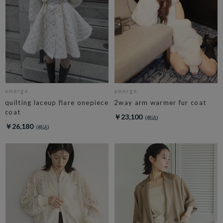
amerge.
amerge.
quilting laceup flare onepiece
2way arm warmer fur coat
coat
￥23,100
￥26,180