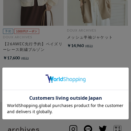
DOUX ARCHIVES
メッシュ半袖ジャケット
DOUX ARCHIVES
【26AWEC先行予約】ペイズリ
￥14,960
ーレース刺繍ブルゾン
￥17,600
4
件