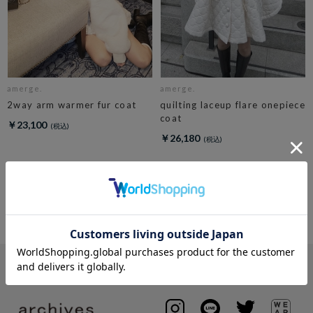
amerge.
amerge.
2way arm warmer fur coat
quilting laceup flare onepiece
coat
￥23,100
￥26,180
4
件