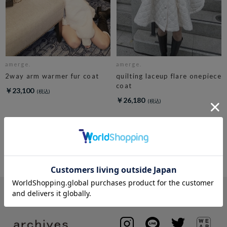
amerge.
amerge.
2way arm warmer fur coat
quilting laceup flare onepiece
coat
￥23,100
￥26,180
4
件