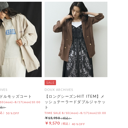
IVES
DOUX ARCHIVES
ドルモッズコート
【ロングシーズンHIT ITEM】メ
ッシュテーラードダブルジャケッ
/10(mon)~8/17(mon)10:00
ト
TIME SALE 8/10(mon)~8/17(mon)10:00
50％OFF
￥15,950
￥9,570
40％OFF