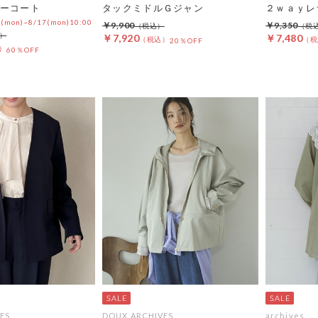
ーコート
タックミドルＧジャン
２ｗａｙレ
0(mon)~8/17(mon)10:00
￥9,900
￥9,350
￥7,920
￥7,480
20％OFF
60％OFF
ES
DOUX ARCHIVES
archives