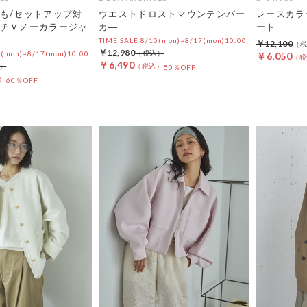
も/セットアップ対
ウエストドロストマウンテンパー
レースカラ
チＶノーカラージャ
カ―
ート
TIME SALE 8/10(mon)~8/17(mon)10:00
￥12,100
￥12,980
0(mon)~8/17(mon)10:00
￥6,050
￥6,490
50％OFF
60％OFF