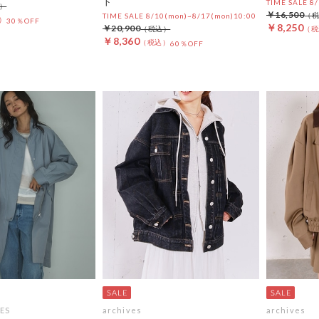
ト
TIME SALE 8
￥16,500
TIME SALE 8/10(mon)~8/17(mon)10:00
30％OFF
￥8,250
￥20,900
￥8,360
60％OFF
ES
archives
archives