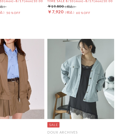
/10(mon)~8/17(mon)10:00
TIME SALE 8/10(mon)~8/17(mon)10:00
￥19,800
￥7,920
50％OFF
60％OFF
DOUX ARCHIVES