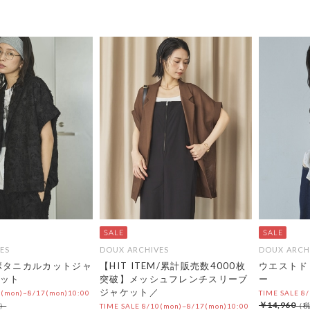
ES
DOUX ARCHIVES
DOUX ARCH
ボタニカルカットジャ
【HIT ITEM/累計販売数4000枚
ウエストド
ット
突破】メッシュフレンチスリーブ
ー
ジャケット／
0(mon)~8/17(mon)10:00
TIME SALE 8
￥14,960
TIME SALE 8/10(mon)~8/17(mon)10:00