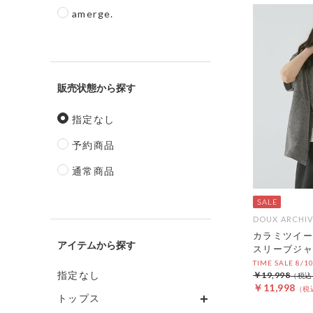
amerge.
販売状態
指定なし
予約商品
通常商品
DOUX ARCHIV
カラミツイー
アイテム
スリーブジャ
TIME SALE 8/1
指定なし
￥19,998
￥11,998
トップス