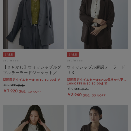
archives
archives
【ＯＮかわ】ウォッシャブルダ
ウォッシャブル麻調テーラード
ブルテーラードジャケット／
ＪＫ
期間限定タイムセール 8/10 10:00まで
期間限定タイムセールSALE価格から更に
10%OFF! 8/10 10:00まで
￥8,800
￥8,800
￥7,920
10％OFF
￥3,960
55％OFF