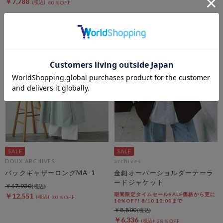
￥7,788
40％OFF
DOUX ARCHIVES
archives
バックギャザーロングMA-1
金釦オーバーショルダーテーラ
ードジャケット
￥17,930
期間限定タイムセールSALE価格から更に
￥12,551
30％OFF
10%OFF! 8/10 10:00まで
￥8,800
￥6,336
28％OFF