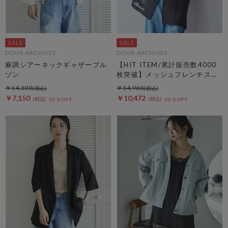
DOUX ARCHIVES
DOUX ARCHIVES
麻調シアーネックギャザーブル
【HIT ITEM/累計販売数4000
ゾン
枚突破】メッシュフレンチスリ
ーブジャケット／
￥14,300
￥14,960
￥7,150
￥10,472
50％OFF
30％OFF