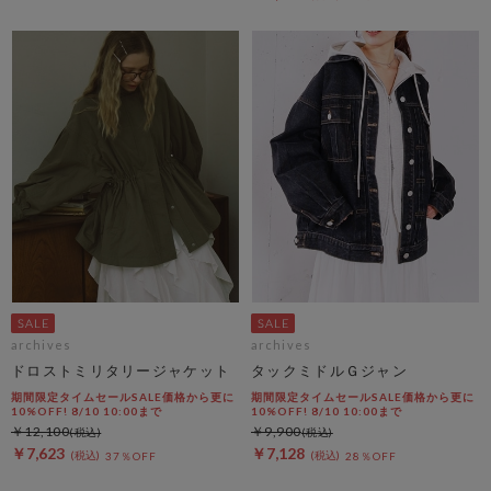
archives
archives
ドロストミリタリージャケット
タックミドルＧジャン
期間限定タイムセールSALE価格から更に
期間限定タイムセールSALE価格から更に
10%OFF! 8/10 10:00まで
10%OFF! 8/10 10:00まで
￥12,100
￥9,900
￥7,623
￥7,128
37％OFF
28％OFF