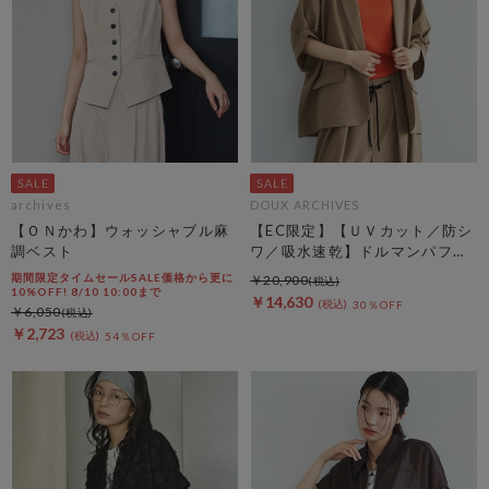
archives
DOUX ARCHIVES
【ＯＮかわ】ウォッシャブル麻
【EC限定】【ＵＶカット／防シ
調ベスト
ワ／吸水速乾】ドルマンパフジ
ャケット
期間限定タイムセールSALE価格から更に
￥20,900
10%OFF! 8/10 10:00まで
￥14,630
30％OFF
￥6,050
￥2,723
54％OFF