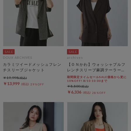
DOUX ARCHIVES
archives
カラミツイードメッシュフレン
【ＯＮかわ】ウォッシャブルフ
チスリーブジャケット
レンチスリーブ麻調テーラード
ＪＫ
期間限定タイムセールSALE価格から更に
￥19,998
10%OFF! 8/10 10:00まで
￥13,999
29％OFF
￥8,800
￥6,336
28％OFF