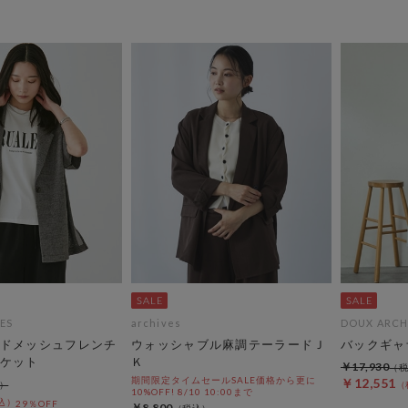
ES
archives
DOUX ARCH
ドメッシュフレンチ
ウォッシャブル麻調テーラードＪ
バックギャ
ケット
Ｋ
￥17,930
期間限定タイムセールSALE価格から更に
￥12,551
10%OFF! 8/10 10:00まで
29％OFF
￥8,800