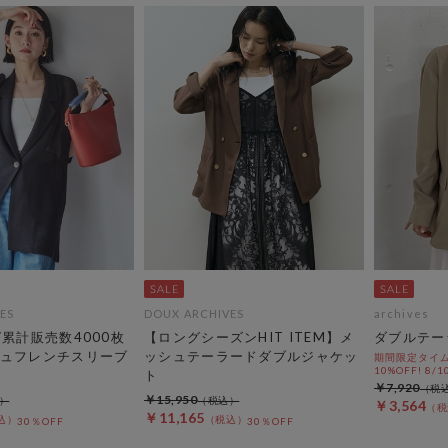
ES
DOUX ARCHIVES
archives
M/累計販売数4000枚
【ロングシーズンHIT ITEM】メ
ダブルテー
ュフレンチスリーブ
ッシュテーラードダブルジャケッ
期間限定タイム
10%OFF! 8/1
ト
￥7,920
￥15,950
￥3,564
￥11,165
30％OFF
30％OFF