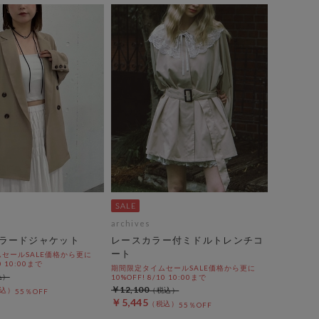
archives
ラードジャケット
レースカラー付ミドルトレンチコ
ート
セールSALE価格から更に
0 10:00まで
期間限定タイムセールSALE価格から更に
10%OFF! 8/10 10:00まで
￥12,100
55％OFF
￥5,445
55％OFF