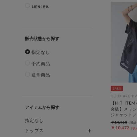
amerge.
販売状態
指定なし
予約商品
通常商品
DOUX ARCHIV
【HIT ITE
アイテム
突破】メッシ
ジャケット／
指定なし
￥14,960
￥10,472
トップス