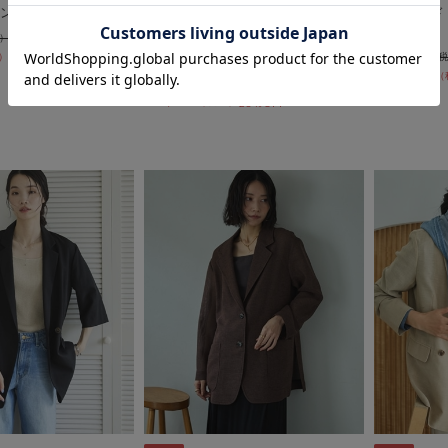
ングコート
金釦オーバーショルダーテーラー
ウエストド
ドジャケット
ー
期間限定タイムセールSALE価格から更に
￥14,960
50％OFF
10%OFF! 8/10 10:00まで
￥10,472
￥8,800
￥6,336
28％OFF