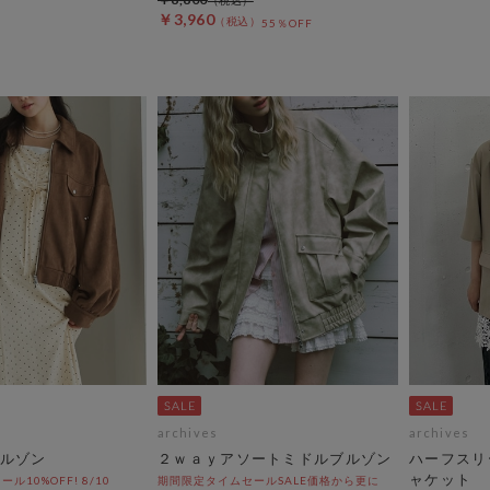
￥3,960
55％OFF
archives
archives
ルゾン
２ｗａｙアソートミドルブルゾン
ハーフスリ
ャケット
10%OFF! 8/10
期間限定タイムセールSALE価格から更に