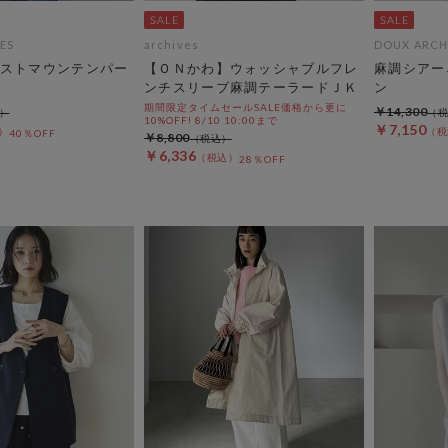
ES
archives
DOUX ARCH
ストマウンテンパー
【ＯＮかわ】ウォッシャブルフレ
麻調シアー
ンチスリーブ麻調テーラードＪＫ
ン
期間限定タイムセールSALE価格から更に
￥14,300
10%OFF! 8/10 10:00まで
￥7,150
40％OFF
￥8,800
￥6,336
28％OFF