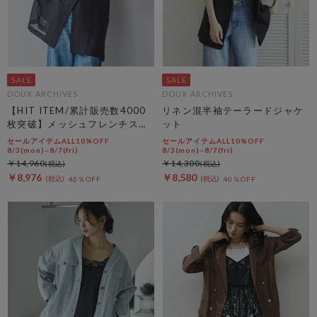
DOUX ARCHIVES
DOUX ARCHIVES
【HIT ITEM/累計販売数4000
リネン混半袖テーラードジャケ
枚突破】メッシュフレンチスリ
ット
ーブジャケット／
セールアイテムALL10%OFF
セールアイテムALL10%OFF
8/3(mon)~8/7(fri)
8/3(mon)~8/7(fri)
￥14,960
￥14,300
￥8,976
￥8,580
40％OFF
40％OFF