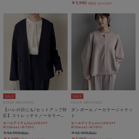
￥5,940
50％OFF
DOUX ARCHIVES
DOUX ARCHIVES
【ハレの日にも/セットアップ対
ダンボールノーカラージャケッ
応】ストレッチＶノーカラージ
ト
ャケット
セールアイテムALL10%OFF
セールアイテムALL10%OFF
8/3(mon)~8/7(fri)
8/3(mon)~8/7(fri)
￥16,500
￥12,100
￥6,600
￥6,050