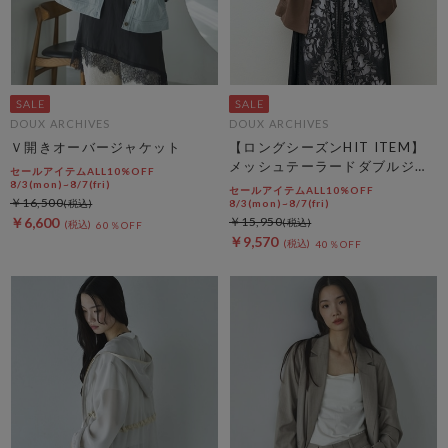
DOUX ARCHIVES
DOUX ARCHIVES
Ｖ開きオーバージャケット
【ロングシーズンHIT ITEM】
メッシュテーラードダブルジャ
セールアイテムALL10%OFF
ケット
8/3(mon)~8/7(fri)
セールアイテムALL10%OFF
￥16,500
8/3(mon)~8/7(fri)
￥6,600
￥15,950
60％OFF
￥9,570
40％OFF