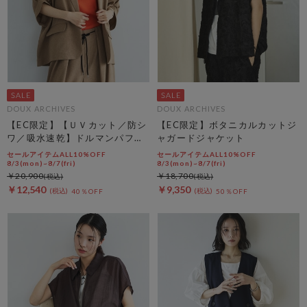
DOUX ARCHIVES
DOUX ARCHIVES
【EC限定】【ＵＶカット／防シ
【EC限定】ボタニカルカットジ
ワ／吸水速乾】ドルマンパフジ
ャガードジャケット
ャケット
セールアイテムALL10%OFF
セールアイテムALL10%OFF
8/3(mon)~8/7(fri)
8/3(mon)~8/7(fri)
￥20,900
￥18,700
￥12,540
￥9,350
40％OFF
50％OFF