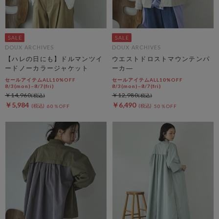
DOUX ARCHIVES
DOUX ARCHIVES
【ハレの日にも】ドルマンツイ
ウエストドロストマウンテンパ
ードノーカラージャケット
ーカ―
セールアイテムALL10%OFF
セールアイテムALL10%OFF
8/3(mon)~8/7(fri)
8/3(mon)~8/7(fri)
￥14,960
￥12,980
￥5,984
￥6,490
60％OFF
50％OFF