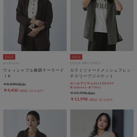
archives
DOUX ARCHIVES
ウォッシャブル麻調テーラード
カラミツイードメッシュフレン
ＪＫ
チスリーブジャケット
セールアイテムALL10%OFF
￥8,800
8/3(mon)~8/7(fri)
￥4,400
50％OFF
￥19,998
￥11,998
40％OFF