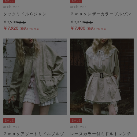
archives
archives
タックミドルＧジャン
２ｗａｙレザーカラーブルゾン
￥9,900
￥9,350
￥7,920
￥7,480
20％OFF
20％OFF
archives
archives
２ｗａｙアソートミドルブルゾ
レースカラー付ミドルトレンチ