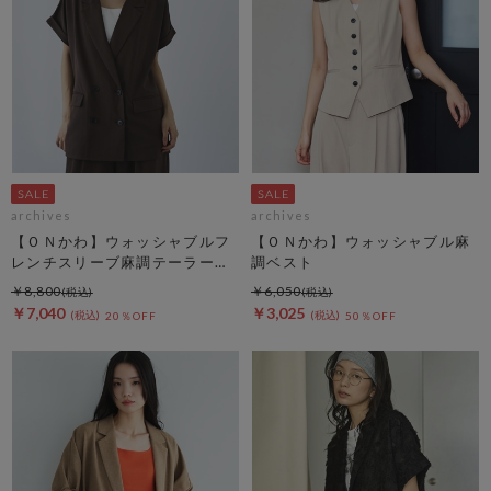
archives
archives
【ＯＮかわ】ウォッシャブルフ
【ＯＮかわ】ウォッシャブル麻
レンチスリーブ麻調テーラード
調ベスト
ＪＫ
￥8,800
￥6,050
￥7,040
￥3,025
20％OFF
50％OFF