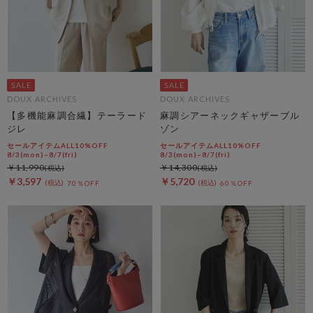
DOUX ARCHIVES
DOUX ARCHIVES
【多機能麻調合繊】テーラード
麻調シアーネックギャザーブル
ジレ
ゾン
セールアイテムALL10%OFF
セールアイテムALL10%OFF
8/3(mon)~8/7(fri)
8/3(mon)~8/7(fri)
￥11,990
￥14,300
￥3,597
￥5,720
70％OFF
60％OFF