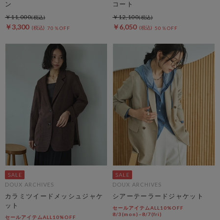
ン
コート
￥11,000
￥12,100
￥3,300
￥6,050
70％OFF
50％OFF
DOUX ARCHIVES
DOUX ARCHIVES
カラミツイードメッシュジャケ
シアーテーラードジャケット
ット
セールアイテムALL10%OFF
8/3(mon)~8/7(fri)
セールアイテムALL10%OFF