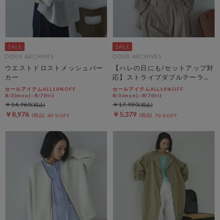
DOUX ARCHIVES
DOUX ARCHIVES
ウエストドロストメッシュパー
【ハレの日にも/セットアップ対
カー
応】ストライプダブルテーラー
ドジャケット
セールアイテムALL10%OFF
セールアイテムALL10%OFF
8/3(mon)~8/7(fri)
8/3(mon)~8/7(fri)
￥14,960
￥17,930
￥8,976
￥5,379
40％OFF
70％OFF