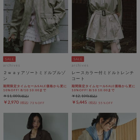
archives
archives
２ｗａｙアソートミドルブルゾ
レースカラー付ミドルトレンチ
ン
コート
期間限定タイムセールSALE価格から更に
期間限定タイムセールSALE価格から更に
10%OFF! 8/10 10:00まで
10%OFF! 8/10 10:00まで
￥11,000
￥12,100
￥2,970
￥5,445
73％OFF
55％OFF