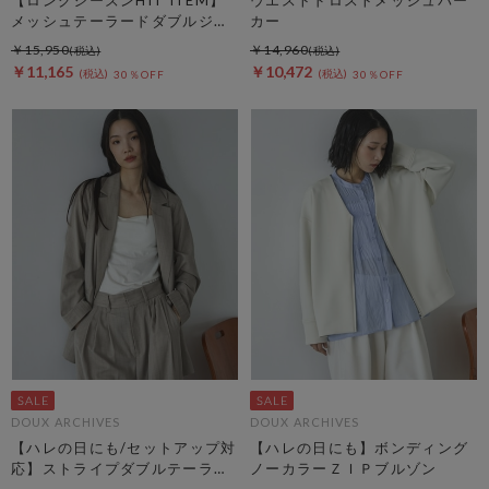
メッシュテーラードダブルジャ
カー
ケット
￥15,950
￥14,960
￥11,165
￥10,472
30％OFF
30％OFF
DOUX ARCHIVES
DOUX ARCHIVES
【ハレの日にも/セットアップ対
【ハレの日にも】ボンディング
応】ストライプダブルテーラー
ノーカラーＺＩＰブルゾン