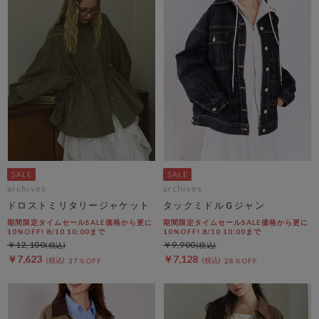
archives
archives
ドロストミリタリージャケット
タックミドルＧジャン
期間限定タイムセールSALE価格から更に
期間限定タイムセールSALE価格から更に
10%OFF! 8/10 10:00まで
10%OFF! 8/10 10:00まで
￥12,100
￥9,900
￥7,623
￥7,128
37％OFF
28％OFF