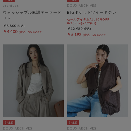
archives
DOUX ARCHIVES
ウォッシャブル麻調テーラード
BIGポケットツイードジレ
ＪＫ
セールアイテムALL10%OFF
8/3(mon)~8/7(fri)
￥8,800
￥12,980
￥4,400
50％OFF
￥5,192
60％OFF
DOUX ARCHIVES
DOUX ARCHIVES