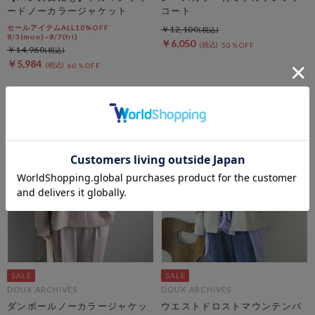
ードノーカラージャケット
コート
セールアイテムALL10%OFF
￥12,100
8/3(mon)~8/7(fri)
￥6,050
50％OFF
￥14,960
￥5,984
60％OFF
DOUX ARCHIVES
DOUX ARCHIVES
ダンボールノーカラージャケッ
ウエストドロストマウンテンパ