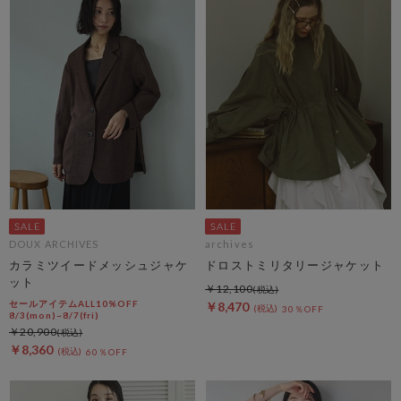
DOUX ARCHIVES
archives
カラミツイードメッシュジャケ
ドロストミリタリージャケット
ット
￥12,100
セールアイテムALL10%OFF
￥8,470
30％OFF
8/3(mon)~8/7(fri)
￥20,900
￥8,360
60％OFF