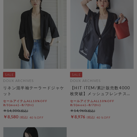
DOUX ARCHIVES
DOUX ARCHIVES
リネン混半袖テーラードジャケ
【HIT ITEM/累計販売数4000
ット
枚突破】メッシュフレンチスリ
ーブジャケット／
セールアイテムALL10%OFF
セールアイテムALL10%OFF
8/3(mon)~8/7(fri)
8/3(mon)~8/7(fri)
￥14,300
￥14,960
￥8,580
￥8,976
40％OFF
40％OFF