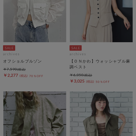
archives
archives
オフショルブルゾン
【ＯＮかわ】ウォッシャブル麻
調ベスト
￥7,590
￥2,277
￥6,050
70％OFF
￥3,025
50％OFF