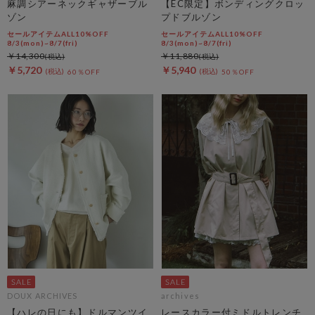
麻調シアーネックギャザーブル
【EC限定】ボンディングクロッ
ゾン
プドブルゾン
セールアイテムALL10%OFF
セールアイテムALL10%OFF
8/3(mon)~8/7(fri)
8/3(mon)~8/7(fri)
￥14,300
￥11,880
￥5,720
￥5,940
60％OFF
50％OFF
DOUX ARCHIVES
archives
【ハレの日にも】ドルマンツイ
レースカラー付ミドルトレンチ