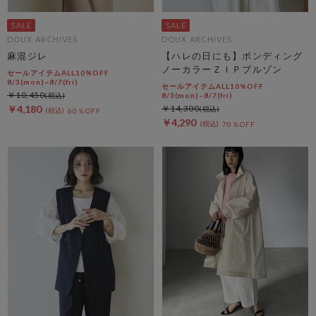
DOUX ARCHIVES
DOUX ARCHIVES
麻混ジレ
【ハレの日にも】ボンディング
ノーカラーＺＩＰブルゾン
セールアイテムALL10%OFF
8/3(mon)~8/7(fri)
セールアイテムALL10%OFF
￥10,450
8/3(mon)~8/7(fri)
￥4,180
￥14,300
60％OFF
￥4,290
70％OFF