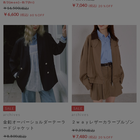
8/3(mon)~8/7(fri)
￥7,040
20％OFF
￥16,500
￥6,600
60％OFF
archives
archives
金釦オーバーショルダーテーラ
２ｗａｙレザーカラーブルゾン
ードジャケット
￥9,350
￥8,800
￥7,480
20％OFF