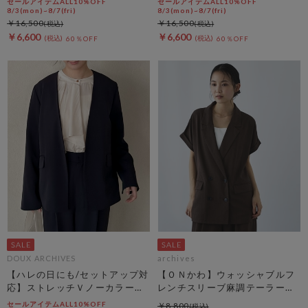
セールアイテムALL10%OFF
セールアイテムALL10%OFF
8/3(mon)~8/7(fri)
8/3(mon)~8/7(fri)
￥16,500
￥16,500
￥6,600
￥6,600
60％OFF
60％OFF
DOUX ARCHIVES
archives
【ハレの日にも/セットアップ対
【ＯＮかわ】ウォッシャブルフ
応】ストレッチＶノーカラージ
レンチスリーブ麻調テーラード
ャケット
ＪＫ
セールアイテムALL10%OFF
￥8,800