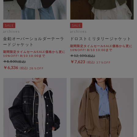
archives
archives
金釦オーバーショルダーテーラ
ドロストミリタリージャケット
ードジャケット
期間限定タイムセールSALE価格から更に
10%OFF! 8/10 10:00まで
期間限定タイムセールSALE価格から更に
￥12,100
10%OFF! 8/10 10:00まで
￥8,800
￥7,623
37％OFF
￥6,336
28％OFF