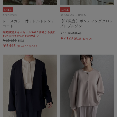
archives
DOUX ARCHIVES
レースカラー付ミドルトレンチ
【EC限定】ボンディングクロッ
コート
プドブルゾン
期間限定タイムセールSALE価格から更に
￥11,880
10%OFF! 8/10 10:00まで
￥7,128
40％OFF
￥12,100
￥5,445
55％OFF