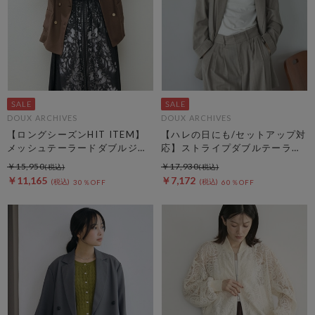
DOUX ARCHIVES
DOUX ARCHIVES
【ロングシーズンHIT ITEM】
【ハレの日にも/セットアップ対
メッシュテーラードダブルジャ
応】ストライプダブルテーラー
ケット
ドジャケット
￥15,950
￥17,930
￥11,165
￥7,172
30％OFF
60％OFF