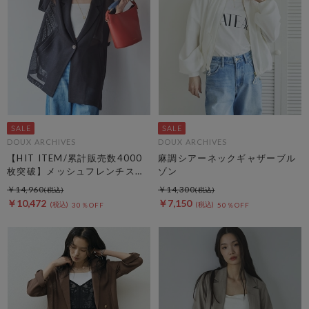
DOUX ARCHIVES
DOUX ARCHIVES
【HIT ITEM/累計販売数4000
麻調シアーネックギャザーブル
枚突破】メッシュフレンチスリ
ゾン
ーブジャケット／
￥14,960
￥14,300
￥10,472
￥7,150
30％OFF
50％OFF