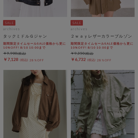
archives
archives
タックミドルＧジャン
２ｗａｙレザーカラーブルゾン
期間限定タイムセールSALE価格から更に
期間限定タイムセールSALE価格から更に
10%OFF! 8/10 10:00まで
10%OFF! 8/10 10:00まで
￥9,900
￥9,350
￥7,128
￥6,732
28％OFF
28％OFF